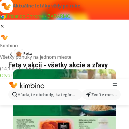
Aktuálne letáky vždy po ruke
Pridať do Chrome - ZADARMO
Kimbino
Feta
Všetky ponuky na jednom mieste
Feta v akcii - všetky akcie a zľavy
(14,1 tis. hodnotení)
Otvoriť
Hľadajte obchody, kategórie, produkty...
Zvoľte mesto