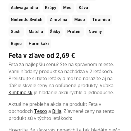
Ashwagandha
Krúpy
Med
Káva
Nintendo Switch
Zmrzlina
Mäso
Tiramisu
Sushi
Matcha
Šišky
Protein
Noviny
Rajec
Hurmikaki
Feta v zľave od 2,69 €
Feta za najlepšiu cenu? Ste na správnom mieste.
Vami hľadaný produkt sa nachádza v 2 letákoch.
Prelistujte si tieto letáky a možno narazíte aj na
ďalšie skvelé ceny na obľúbené produkty. Vďaka
Kimbino.sk
je hľadanie akcií rýchle a jednoduché.
Aktuálne prebieha akcia na produkt Feta v
obchodoch
Tesco
a
Billa
. Zľavnené ceny na tento
produkt sú v týchto letákoch:
Hovoríte, že zľavy vás nenadchli a tak hľadáte niečo