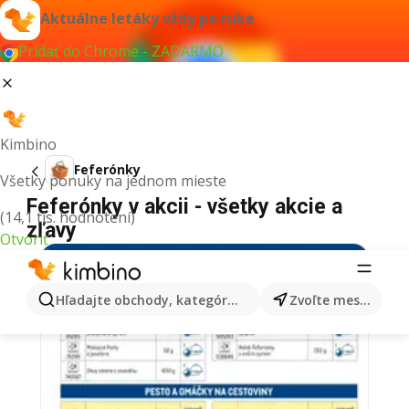
Aktuálne letáky vždy po ruke
Pridať do Chrome - ZADARMO
Kimbino
Feferónky
Všetky ponuky na jednom mieste
Feferónky v akcii - všetky akcie a
(14,1 tis. hodnotení)
zľavy
Otvoriť
Hľadajte obchody, kategórie, produkty...
Zvoľte mesto