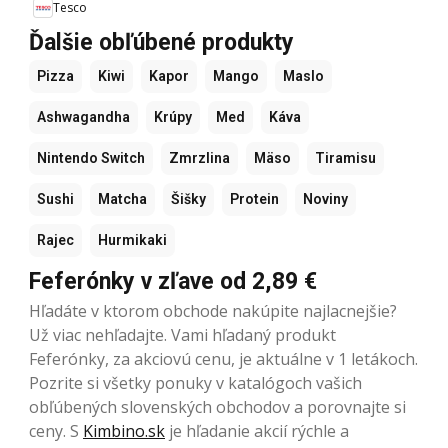
Tesco
Ďalšie obľúbené produkty
Pizza
Kiwi
Kapor
Mango
Maslo
Ashwagandha
Krúpy
Med
Káva
Nintendo Switch
Zmrzlina
Mäso
Tiramisu
Sushi
Matcha
Šišky
Protein
Noviny
Rajec
Hurmikaki
Feferónky v zľave od 2,89 €
Hľadáte v ktorom obchode nakúpite najlacnejšie?
Už viac nehľadajte. Vami hľadaný produkt
Feferónky, za akciovú cenu, je aktuálne v 1 letákoch.
Pozrite si všetky ponuky v katalógoch vašich
obľúbených slovenských obchodov a porovnajte si
ceny. S
Kimbino.sk
je hľadanie akcií rýchle a