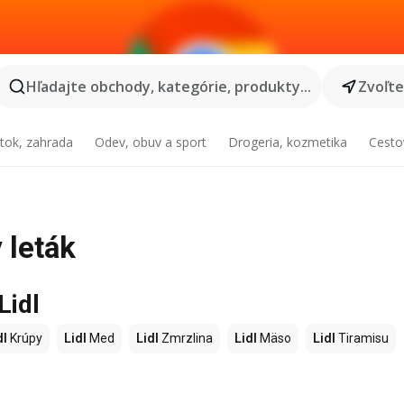
Hľadajte obchody, kategórie, produkty...
Zvoľt
tok, zahrada
Odev, obuv a sport
Drogeria, kozmetika
Cesto
 leták
Lidl
dl
Krúpy
Lidl
Med
Lidl
Zmrzlina
Lidl
Mäso
Lidl
Tiramisu