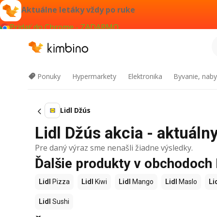
Aktuálne letáky vždy po ruke
Pridať do Chrome - ZADARMO
Ponuky
Hypermarkety
Elektronika
Byvanie, naby
Lidl Džús
Lidl Džús akcia - aktuálny
Pre daný výraz sme nenašli žiadne výsledky.
Ďalšie produkty v obchodoch 
Lidl
Pizza
Lidl
Kiwi
Lidl
Mango
Lidl
Maslo
Li
Lidl
Sushi