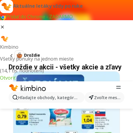
Aktuálne letáky vždy po ruke
Pridať do Chrome - ZADARMO
Kimbino
Droždie
Všetky ponuky na jednom mieste
Droždie v akcii - všetky akcie a zľavy
(14,1 tis. hodnotení)
Otvoriť
Hľadajte obchody, kategórie, produkty...
Zvoľte mesto