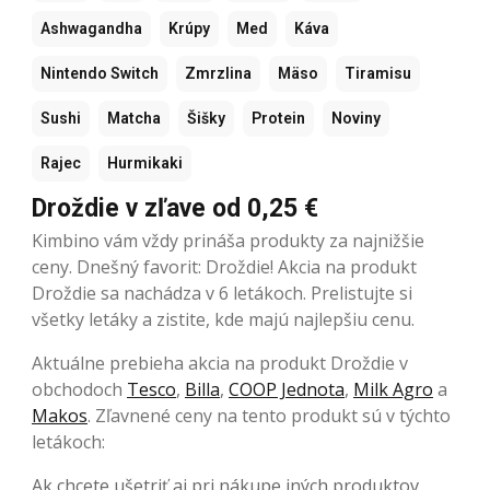
Ashwagandha
Krúpy
Med
Káva
Nintendo Switch
Zmrzlina
Mäso
Tiramisu
Sushi
Matcha
Šišky
Protein
Noviny
Rajec
Hurmikaki
Droždie v zľave od 0,25 €
Kimbino vám vždy prináša produkty za najnižšie
ceny. Dnešný favorit: Droždie! Akcia na produkt
Droždie sa nachádza v 6 letákoch. Prelistujte si
všetky letáky a zistite, kde majú najlepšiu cenu.
Aktuálne prebieha akcia na produkt Droždie v
obchodoch
Tesco
,
Billa
,
COOP Jednota
,
Milk Agro
a
Makos
. Zľavnené ceny na tento produkt sú v týchto
letákoch:
Ak chcete ušetriť aj pri nákupe iných produktov,