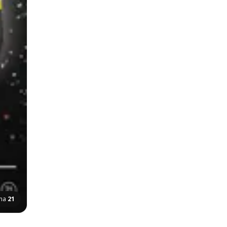
ana
21