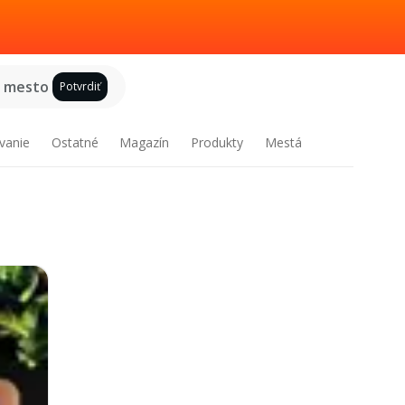
e mesto
Potvrdiť
vanie
Ostatné
Magazín
Produkty
Mestá