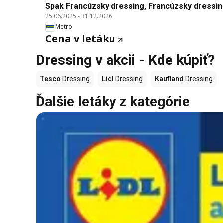
Spak Francúzsky dressing, Francúzsky dressin
25.06.2025
-
31.12.2026
Metro
Cena v letáku
Dressing v akcii - Kde kúpiť?
Tesco
Dressing
Lidl
Dressing
Kaufland
Dressing
Ďalšie letáky z kategórie