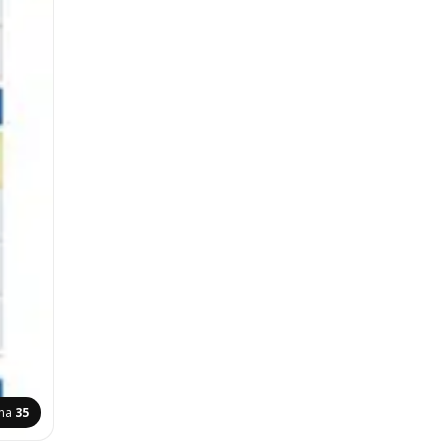
ana
35