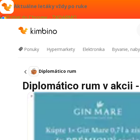
Aktuálne letáky vždy po ruke
Pridať do Chrome - ZADARMO
Ponuky
Hypermarkety
Elektronika
Byvanie, naby
Diplomático rum
Diplomático rum v akcii -