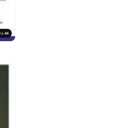
ana
44