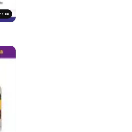
ana
44