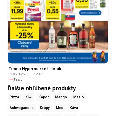
Tesco Hypermarket - leták
05.08.2026
-
11.08.2026
Tesco
Ďalšie obľúbené produkty
Pizza
Kiwi
Kapor
Mango
Maslo
Ashwagandha
Krúpy
Med
Káva