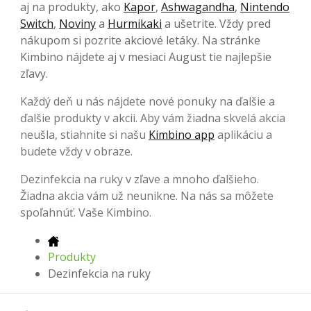
aj na produkty, ako
Kapor
,
Ashwagandha
,
Nintendo
Switch
,
Noviny
a
Hurmikaki
a ušetrite. Vždy pred
nákupom si pozrite akciové letáky. Na stránke
Kimbino nájdete aj v mesiaci August tie najlepšie
zľavy.
Každý deň u nás nájdete nové ponuky na ďalšie a
ďalšie produkty v akcii. Aby vám žiadna skvelá akcia
neušla, stiahnite si našu
Kimbino app
aplikáciu a
budete vždy v obraze.
Dezinfekcia na ruky v zľave a mnoho ďalšieho.
Žiadna akcia vám už neunikne. Na nás sa môžete
spoľahnúť. Vaše Kimbino.
Produkty
Dezinfekcia na ruky