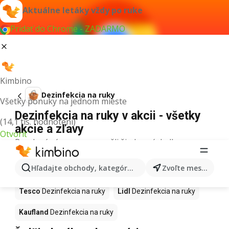
Aktuálne letáky vždy po ruke
Pridať do Chrome - ZADARMO
Kimbino
Dezinfekcia na ruky
Všetky ponuky na jednom mieste
Dezinfekcia na ruky v akcii - všetky
(14,1 tis. hodnotení)
akcie a zľavy
Otvoriť
Pre daný výraz sme nenašli žiadne výsledky.
Dezinfekcia na ruky v akcii - Kde
Hľadajte obchody, kategórie, produkty...
Zvoľte mesto
kúpiť?
Tesco
Dezinfekcia na ruky
Lidl
Dezinfekcia na ruky
Kaufland
Dezinfekcia na ruky