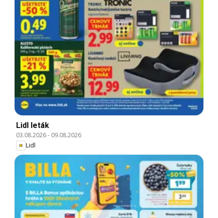
Lidl leták
03.08.2026
-
09.08.2026
Lidl