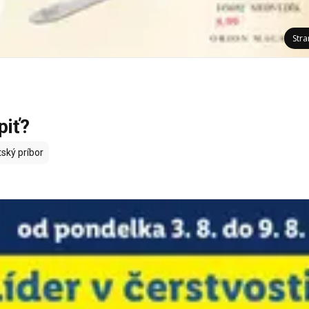
Str
piť?
ský príbor