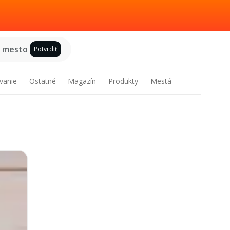
e mesto
Potvrdiť
vanie
Ostatné
Magazín
Produkty
Mestá