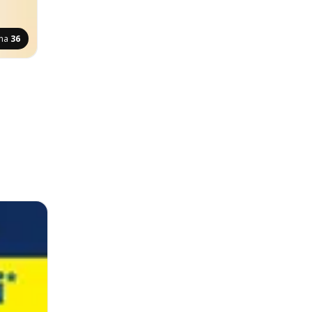
ana
36