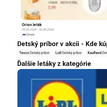
Orion leták
09.03.2026
-
30.09.2026
Orion
Detský príbor v akcii - Kde kú
Tesco
Detský príbor
Lidl
Detský príbor
Kaufland
Det
Ďalšie letáky z kategórie