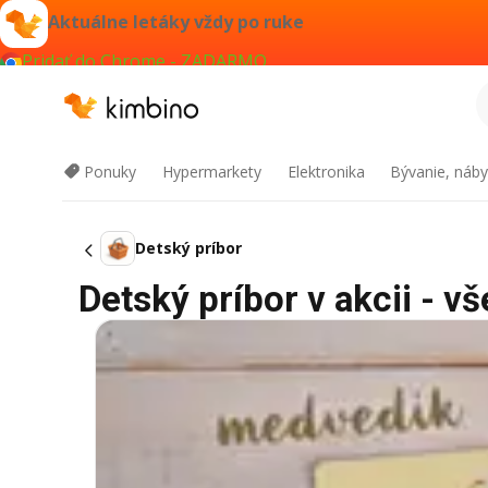
Aktuálne letáky vždy po ruke
Pridať do Chrome - ZADARMO
Ponuky
Hypermarkety
Elektronika
Bývanie, náby
Detský príbor
Detský príbor v akcii - vš