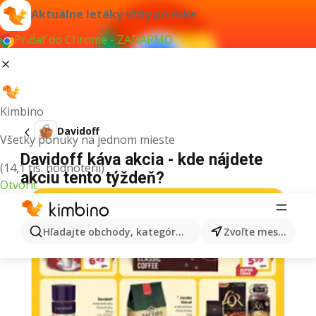
Aktuálne letáky vždy po ruke
Pridať do Chrome - ZADARMO
Kimbino
Davidoff
Všetky ponuky na jednom mieste
Davidoff káva akcia - kde nájdete
(14,1 tis. hodnotení)
akciu tento týždeň?
Otvoriť
Hľadajte obchody, kategórie, produkty...
Zvoľte mesto