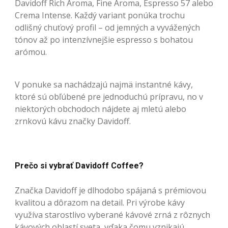
Davidoff Rich Aroma, Fine Aroma, Espresso 57 alebo
Crema Intense. Každý variant ponúka trochu
odlišný chuťový profil – od jemných a vyvážených
tónov až po intenzívnejšie espresso s bohatou
arómou.
V ponuke sa nachádzajú najmä instantné kávy,
ktoré sú obľúbené pre jednoduchú prípravu, no v
niektorých obchodoch nájdete aj mletú alebo
zrnkovú kávu značky Davidoff.
Prečo si vybrať Davidoff Coffee?
Značka Davidoff je dlhodobo spájaná s prémiovou
kvalitou a dôrazom na detail. Pri výrobe kávy
využíva starostlivo vyberané kávové zrná z rôznych
kávových oblastí sveta, vďaka čomu vznikajú