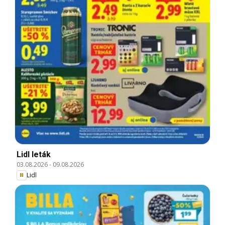
Lidl leták
03.08.2026
-
09.08.2026
Lidl