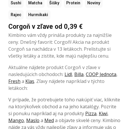
Sushi
Matcha
Šišky
Protein
Noviny
Rajec
Hurmikaki
Corgoň v zľave od 0,39 €
Kimbino vám vždy prináša produkty za najnižšie
ceny. Dnešný favorit: Corgoň! Akcia na produkt
Corgoň sa nachádza v 13 letákoch. Prelistujte si
všetky letáky a zistite, kde majú najlepšiu cenu.
Aktuálne nájdete produkt Corgoň v zľave v
nasledujúcich obchodoch:
Lidl
,
Billa
,
COOP Jednota
,
Fresh
a
Klas
. Zľavy nájdete napríklad v týchto
letákoch:
V prípade, že potrebujete toho nakúpiť viac, kliknite
na ktorýkoľvek obchod a na jeho katalógy. Pozrite
si ponuku napríklad aj na produkty
Pizza
,
Kiwi
,
Mango
,
Maslo
a
Med
a objavte skvelé ceny. Kimbino
nájde za vás vždy najlepšie zľavy a informuje vás o