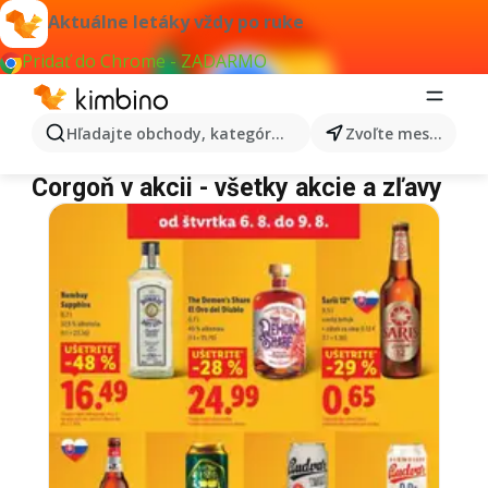
Aktuálne letáky vždy po ruke
Pridať do Chrome - ZADARMO
Hľadajte obchody, kategórie, produkty...
Zvoľte mesto
Corgoň
Corgoň v akcii - všetky akcie a zľavy