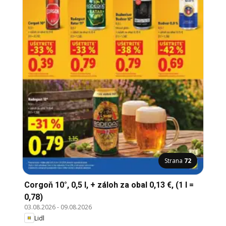
Strana
72
Corgoň 10°, 0,5 l, + záloh za obal 0,13 €, (1 l =
0,78)
03.08.2026
-
09.08.2026
Lidl