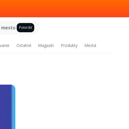
e mesto
Potvrdiť
vanie
Ostatné
Magazín
Produkty
Mestá