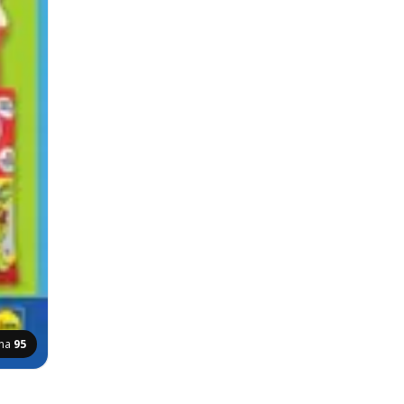
ana
95