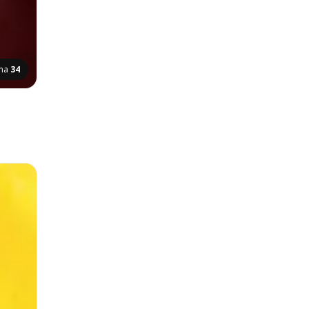
ana
34