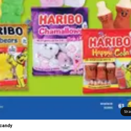
Str
 candy