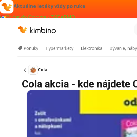
Aktuálne letáky vždy po ruke
Pridať do Chrome - ZADARMO
Ponuky
Hypermarkety
Elektronika
Bývanie, náby
Cola
Cola akcia - kde nájdete 