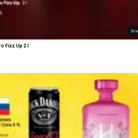
Str
o Fizz Up 2 l