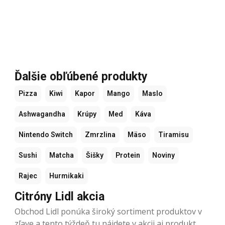
Ďalšie obľúbené produkty
Pizza
Kiwi
Kapor
Mango
Maslo
Ashwagandha
Krúpy
Med
Káva
Nintendo Switch
Zmrzlina
Mäso
Tiramisu
Sushi
Matcha
Šišky
Protein
Noviny
Rajec
Hurmikaki
Citróny Lidl akcia
Obchod Lidl ponúka široký sortiment produktov v
zľave a tento týždeň tu nájdete v akcii aj produkt