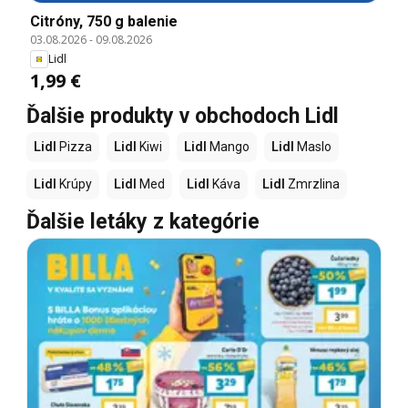
Citróny, 750 g balenie
03.08.2026
-
09.08.2026
Lidl
1,99 €
Ďalšie produkty v obchodoch Lidl
Lidl
Pizza
Lidl
Kiwi
Lidl
Mango
Lidl
Maslo
Lidl
Krúpy
Lidl
Med
Lidl
Káva
Lidl
Zmrzlina
Ďalšie letáky z kategórie