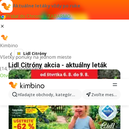
Aktuálne letáky vždy po ruke
Pridať do Chrome - ZADARMO
Kimbino
Lidl Citróny
Všetky ponuky na jednom mieste
Lidl Citróny akcia - aktuálny leták
(14,1 tis. hodnotení)
Otvoriť
Hľadajte obchody, kategórie, produkty...
Zvoľte mesto