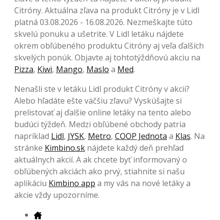
Citróny. Aktuálna zľava na produkt Citróny je v Lidl
platná 03.08.2026 - 16.08.2026. Nezmeškajte túto
skvelú ponuku a ušetrite. V Lidl letáku nájdete
okrem obľúbeného produktu Citróny aj veľa ďalších
skvelých ponúk. Objavte aj tohtotýždňovú akciu na
Pizza
,
Kiwi
,
Mango
,
Maslo
a
Med
.
Nenašli ste v letáku Lidl produkt Citróny v akcii?
Alebo hľadáte ešte väčšiu zľavu? Vyskúšajte si
prelistovať aj ďalšie online letáky na tento alebo
budúci týždeň. Medzi obľúbené obchody patria
napríklad
Lidl
,
JYSK
,
Metro
,
COOP Jednota
a
Klas
. Na
stránke
Kimbino.sk
nájdete každý deň prehľad
aktuálnych akcií. A ak chcete byť informovaný o
obľúbených akciách ako prvý, stiahnite si našu
aplikáciu
Kimbino app
a my vás na nové letáky a
akcie vždy upozorníme.