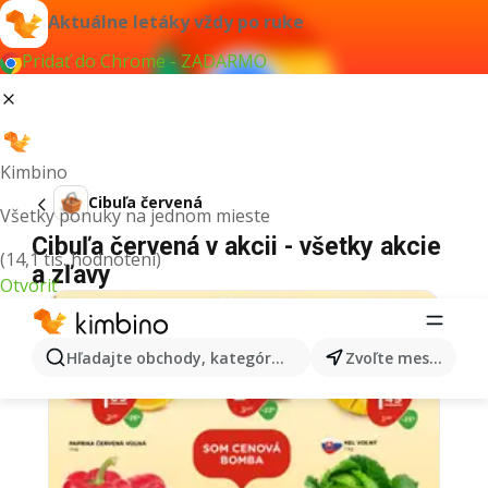
Aktuálne letáky vždy po ruke
Pridať do Chrome - ZADARMO
Kimbino
Cibuľa červená
Všetky ponuky na jednom mieste
Cibuľa červená v akcii - všetky akcie
(14,1 tis. hodnotení)
a zľavy
Otvoriť
Hľadajte obchody, kategórie, produkty...
Zvoľte mesto