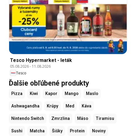
Tesco Hypermarket - leták
05.08.2026
-
11.08.2026
Tesco
Ďalšie obľúbené produkty
Pizza
Kiwi
Kapor
Mango
Maslo
Ashwagandha
Krúpy
Med
Káva
Nintendo Switch
Zmrzlina
Mäso
Tiramisu
Sushi
Matcha
Šišky
Protein
Noviny