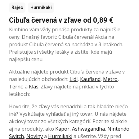
Rajec
Hurmikaki
Cibuľa červená v zľave od 0,89 €
Kimbino vám vždy prináša produkty za najnižšie
ceny. Dnešný favorit: Cibuľa červená! Akcia na
produkt Cibuľa červená sa nachádza v 3 letákoch.
Prelistujte si všetky letáky a zistite, kde majú
najlepšiu cenu.
Aktuálne nájdete produkt Cibuľa červená v zľave v
nasledujúcich obchodoch:
Lidl
,
Kaufland
,
Metro
,
Terno
a
Klas
. Zľavy nájdete napríklad v týchto
letákoch:
Hovoríte, že zľavy vás nenadchli a tak hľadáte niečo
iné? Vyskúšajte vyhľadať aj iný tovar. U nás nájdete
akciový tovar zo všetkých kategórií. Pozrite si akcie
aj na produkty, ako
Kapor
,
Ashwagandha
,
Nintendo
Switch
,
Noviny
a
Hurmikaki
a ušetrite. Vždy pred