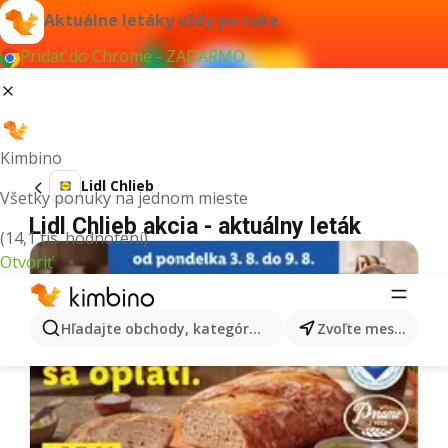
Aktuálne letáky vždy po ruke
Pridať do Chrome - ZADARMO
Kimbino
Lidl Chlieb
Všetky ponuky na jednom mieste
Lidl Chlieb akcia - aktuálny leták
(14,1 tis. hodnotení)
Otvoriť
Hľadajte obchody, kategórie, produkty...
Zvoľte mesto