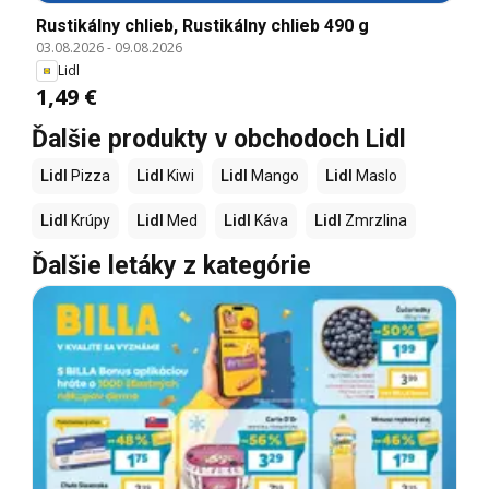
Rustikálny chlieb, Rustikálny chlieb 490 g
03.08.2026
-
09.08.2026
Lidl
1,49 €
Ďalšie produkty v obchodoch Lidl
Lidl
Pizza
Lidl
Kiwi
Lidl
Mango
Lidl
Maslo
Lidl
Krúpy
Lidl
Med
Lidl
Káva
Lidl
Zmrzlina
Ďalšie letáky z kategórie