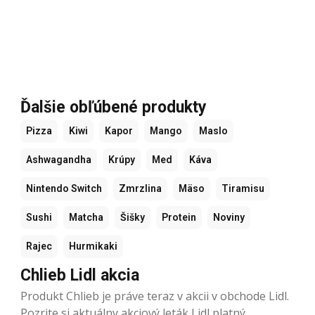
Ďalšie obľúbené produkty
Pizza
Kiwi
Kapor
Mango
Maslo
Ashwagandha
Krúpy
Med
Káva
Nintendo Switch
Zmrzlina
Mäso
Tiramisu
Sushi
Matcha
Šišky
Protein
Noviny
Rajec
Hurmikaki
Chlieb Lidl akcia
Produkt Chlieb je práve teraz v akcii v obchode Lidl.
Pozrite si aktuálny akciový leták Lidl platný