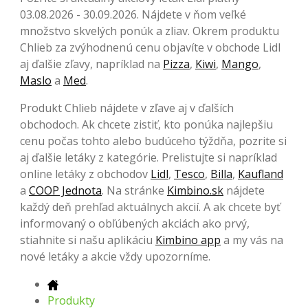
03.08.2026 - 30.09.2026. Nájdete v ňom veľké
množstvo skvelých ponúk a zliav. Okrem produktu
Chlieb za zvýhodnenú cenu objavíte v obchode Lidl
aj ďalšie zľavy, napríklad na
Pizza
,
Kiwi
,
Mango
,
Maslo
a
Med
.
Produkt Chlieb nájdete v zľave aj v ďalších
obchodoch. Ak chcete zistiť, kto ponúka najlepšiu
cenu počas tohto alebo budúceho týždňa, pozrite si
aj ďalšie letáky z kategórie. Prelistujte si napríklad
online letáky z obchodov
Lidl
,
Tesco
,
Billa
,
Kaufland
a
COOP Jednota
. Na stránke
Kimbino.sk
nájdete
každý deň prehľad aktuálnych akcií. A ak chcete byť
informovaný o obľúbených akciách ako prvý,
stiahnite si našu aplikáciu
Kimbino app
a my vás na
nové letáky a akcie vždy upozorníme.
Produkty