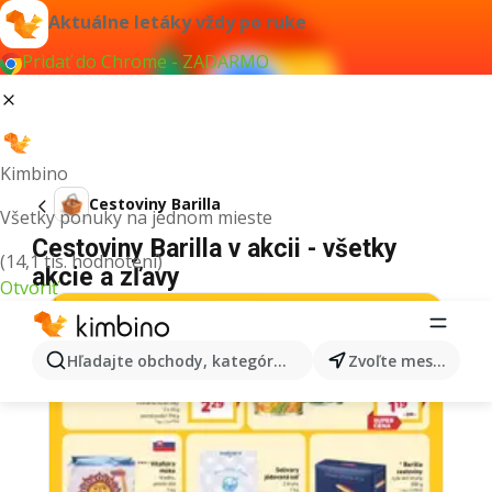
Aktuálne letáky vždy po ruke
Pridať do Chrome - ZADARMO
Kimbino
Cestoviny Barilla
Všetky ponuky na jednom mieste
Cestoviny Barilla v akcii - všetky
(14,1 tis. hodnotení)
akcie a zľavy
Otvoriť
Hľadajte obchody, kategórie, produkty...
Zvoľte mesto