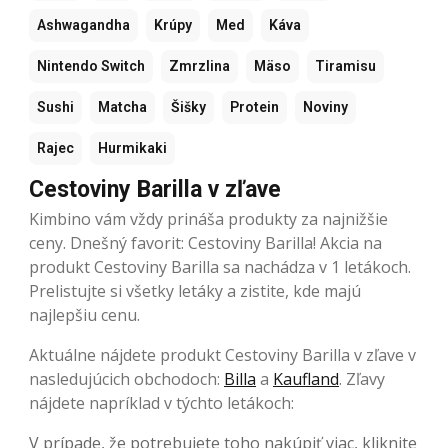
Ashwagandha
Krúpy
Med
Káva
Nintendo Switch
Zmrzlina
Mäso
Tiramisu
Sushi
Matcha
Šišky
Protein
Noviny
Rajec
Hurmikaki
Cestoviny Barilla v zľave
Kimbino vám vždy prináša produkty za najnižšie
ceny. Dnešný favorit: Cestoviny Barilla! Akcia na
produkt Cestoviny Barilla sa nachádza v 1 letákoch.
Prelistujte si všetky letáky a zistite, kde majú
najlepšiu cenu.
Aktuálne nájdete produkt Cestoviny Barilla v zľave v
nasledujúcich obchodoch:
Billa
a
Kaufland
. Zľavy
nájdete napríklad v týchto letákoch:
V prípade, že potrebujete toho nakúpiť viac, kliknite