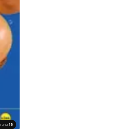
trana
15