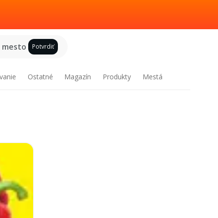
e mesto
Potvrdiť
vanie
Ostatné
Magazín
Produkty
Mestá