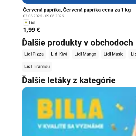
Červená paprika, Červená paprika cena za 1 kg
03.08.2026
-
09.08.2026
Lidl
1,99 €
Ďalšie produkty v obchodoch 
Lidl
Pizza
Lidl
Kiwi
Lidl
Mango
Lidl
Maslo
Li
Lidl
Tiramisu
Ďalšie letáky z kategórie