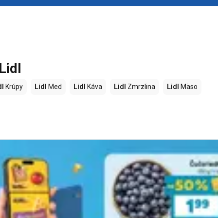
Lidl
dl
Krúpy
Lidl
Med
Lidl
Káva
Lidl
Zmrzlina
Lidl
Mäso