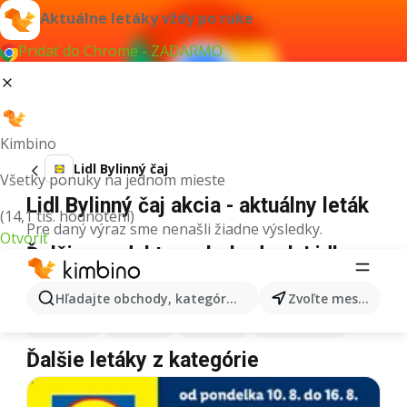
Aktuálne letáky vždy po ruke
Pridať do Chrome - ZADARMO
Kimbino
Lidl Bylinný čaj
Všetky ponuky na jednom mieste
Lidl Bylinný čaj akcia - aktuálny leták
(14,1 tis. hodnotení)
Pre daný výraz sme nenašli žiadne výsledky.
Otvoriť
Ďalšie produkty v obchodoch Lidl
Lidl
Pizza
Lidl
Kiwi
Lidl
Mango
Lidl
Maslo
Hľadajte obchody, kategórie, produkty...
Zvoľte mesto
Lidl
Krúpy
Lidl
Med
Lidl
Káva
Lidl
Zmrzlina
Ďalšie letáky z kategórie