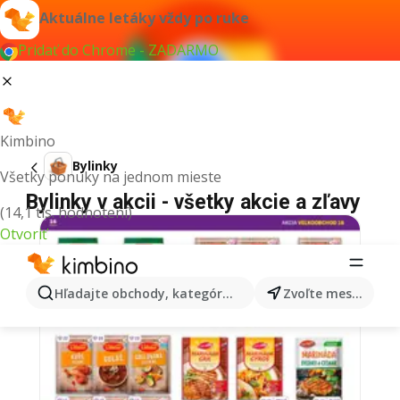
Aktuálne letáky vždy po ruke
Pridať do Chrome - ZADARMO
Kimbino
Bylinky
Všetky ponuky na jednom mieste
Bylinky v akcii - všetky akcie a zľavy
(14,1 tis. hodnotení)
Otvoriť
Hľadajte obchody, kategórie, produkty...
Zvoľte mesto