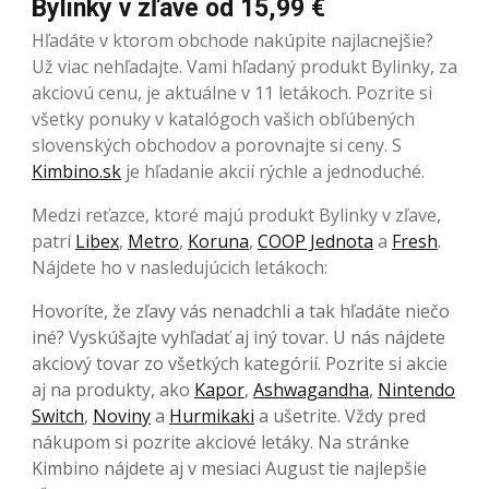
Bylinky v zľave od 15,99 €
Hľadáte v ktorom obchode nakúpite najlacnejšie?
Už viac nehľadajte. Vami hľadaný produkt Bylinky, za
akciovú cenu, je aktuálne v 11 letákoch. Pozrite si
všetky ponuky v katalógoch vašich obľúbených
slovenských obchodov a porovnajte si ceny. S
Kimbino.sk
je hľadanie akcií rýchle a jednoduché.
Medzi reťazce, ktoré majú produkt Bylinky v zľave,
patrí
Libex
,
Metro
,
Koruna
,
COOP Jednota
a
Fresh
.
Nájdete ho v nasledujúcich letákoch:
Hovoríte, že zľavy vás nenadchli a tak hľadáte niečo
iné? Vyskúšajte vyhľadať aj iný tovar. U nás nájdete
akciový tovar zo všetkých kategórií. Pozrite si akcie
aj na produkty, ako
Kapor
,
Ashwagandha
,
Nintendo
Switch
,
Noviny
a
Hurmikaki
a ušetrite. Vždy pred
nákupom si pozrite akciové letáky. Na stránke
Kimbino nájdete aj v mesiaci August tie najlepšie