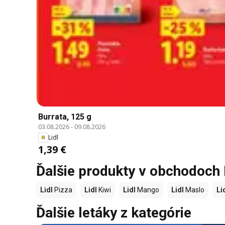
Burrata, 125 g
03.08.2026
-
09.08.2026
Lidl
1,39 €
Ďalšie produkty v obchodoch 
Lidl
Pizza
Lidl
Kiwi
Lidl
Mango
Lidl
Maslo
Li
Ďalšie letáky z kategórie