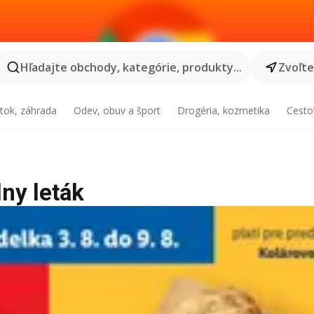
Hľadajte obchody, kategórie, produkty...
Zvoľt
tok, záhrada
Odev, obuv a šport
Drogéria, kozmetika
Cesto
lny leták