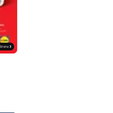
Strana
3