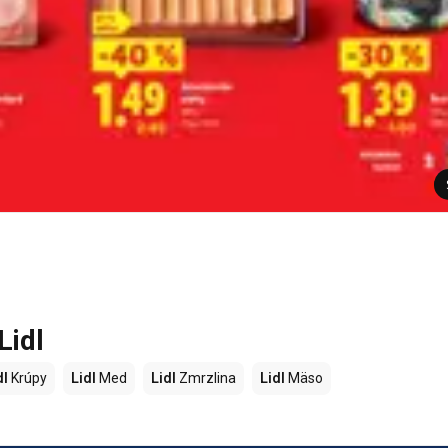
Lidl
dl
Krúpy
Lidl
Med
Lidl
Zmrzlina
Lidl
Mäso