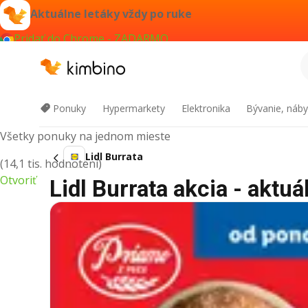
Aktuálne letáky vždy po ruke
Pridať do Chrome - ZADARMO
Kimbino
Ponuky
Hypermarkety
Elektronika
Bývanie, náby
Všetky ponuky na jednom mieste
Lidl Burrata
(14,1 tis. hodnotení)
Otvoriť
Lidl Burrata akcia - aktuá