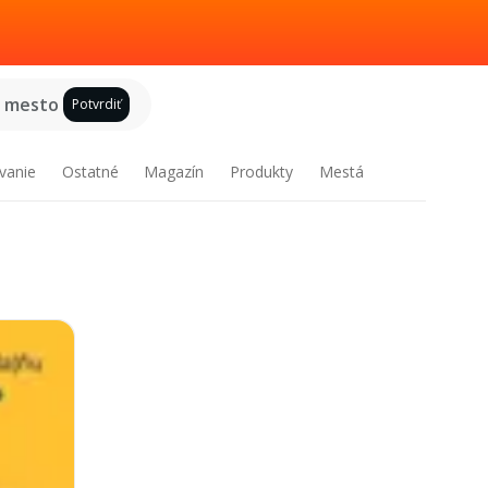
e mesto
Potvrdiť
vanie
Ostatné
Magazín
Produkty
Mestá