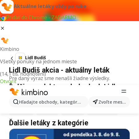
Aktuálne letáky vždy po ruke
Pridať do Chrome - ZADARMO
Kimbino
Lidl Budiš
Všetky ponuky na jednom mieste
Lidl Budiš akcia - aktuálny leták
(14,1 tis. hodnotení)
Pre daný výraz sme nenašli žiadne výsledky.
Otvoriť
Ďalšie produkty v obchodoch Lidl
Lidl
Pizza
Lidl
Kiwi
Lidl
Mango
Lidl
Maslo
Hľadajte obchody, kategórie, produkty...
Zvoľte mesto
Lidl
Krúpy
Lidl
Med
Lidl
Káva
Lidl
Zmrzlina
Ďalšie letáky z kategórie