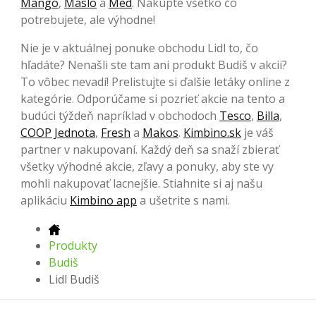
Mango
,
Maslo
a
Med
. Nakúpte všetko čo
potrebujete, ale výhodne!
Nie je v aktuálnej ponuke obchodu Lidl to, čo
hľadáte? Nenašli ste tam ani produkt Budiš v akcii?
To vôbec nevadí! Prelistujte si ďalšie letáky online z
kategórie. Odporúčame si pozrieť akcie na tento a
budúci týždeň napríklad v obchodoch
Tesco
,
Billa
,
COOP Jednota
,
Fresh
a
Makos
.
Kimbino.sk
je váš
partner v nakupovaní. Každý deň sa snaží zbierať
všetky výhodné akcie, zľavy a ponuky, aby ste vy
mohli nakupovať lacnejšie. Stiahnite si aj našu
aplikáciu
Kimbino app
a ušetrite s nami.
Produkty
Budiš
Lidl Budiš