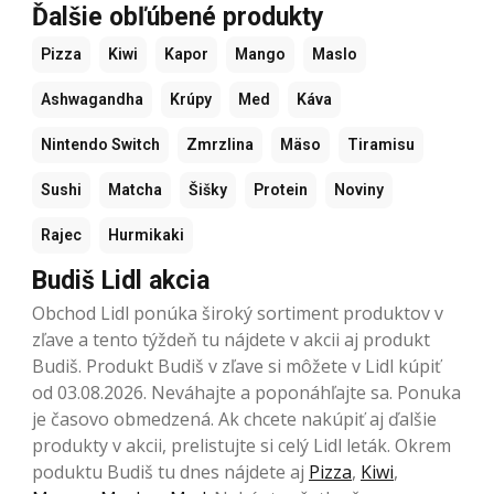
Ďalšie obľúbené produkty
Pizza
Kiwi
Kapor
Mango
Maslo
Ashwagandha
Krúpy
Med
Káva
Nintendo Switch
Zmrzlina
Mäso
Tiramisu
Sushi
Matcha
Šišky
Protein
Noviny
Rajec
Hurmikaki
Budiš Lidl akcia
Obchod Lidl ponúka široký sortiment produktov v
zľave a tento týždeň tu nájdete v akcii aj produkt
Budiš. Produkt Budiš v zľave si môžete v Lidl kúpiť
od 03.08.2026. Neváhajte a poponáhľajte sa. Ponuka
je časovo obmedzená. Ak chcete nakúpiť aj ďalšie
produkty v akcii, prelistujte si celý Lidl leták. Okrem
poduktu Budiš tu dnes nájdete aj
Pizza
,
Kiwi
,