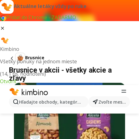
Aktuálne letáky vždy po ruke
Pridať do Chrome - ZADARMO
Kimbino
Brusnice
Všetky ponuky na jednom mieste
Brusnice v akcii - všetky akcie a
(14,1 tis. hodnotení)
zľavy
Otvoriť
Hľadajte obchody, kategórie, produkty...
Zvoľte mesto