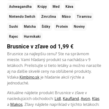
Ashwagandha
Krúpy
Med
Káva
Nintendo Switch
Zmrzlina
Mäso
Tiramisu
Sushi
Matcha
Šišky
Protein
Noviny
Rajec
Hurmikaki
Brusnice v zľave od 1,99 €
Brusnice za najlepšiu cenu? Ste na správnom
mieste. Vami hľadaný produkt sa nachádza v 9
letákoch. Prelistujte si tieto letáky a možno narazíte
aj na ďalšie skvelé ceny na obľúbené produkty.
Vďaka
Kimbino.sk
je hľadanie akcií rýchle a
jednoduché.
Aktuálne nájdete produkt Brusnice v zľave v
nasledujúcich obchodoch:
Lidl
,
Kaufland
,
Avon
,
Klas
a
Makos
. Zľavy nájdete napríklad v týchto letákoch: