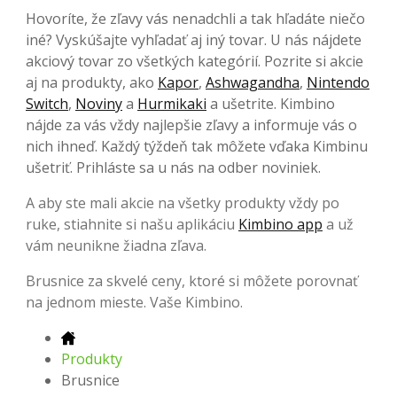
Hovoríte, že zľavy vás nenadchli a tak hľadáte niečo
iné? Vyskúšajte vyhľadať aj iný tovar. U nás nájdete
akciový tovar zo všetkých kategórií. Pozrite si akcie
aj na produkty, ako
Kapor
,
Ashwagandha
,
Nintendo
Switch
,
Noviny
a
Hurmikaki
a ušetrite. Kimbino
nájde za vás vždy najlepšie zľavy a informuje vás o
nich ihneď. Každý týždeň tak môžete vďaka Kimbinu
ušetriť. Prihláste sa u nás na odber noviniek.
A aby ste mali akcie na všetky produkty vždy po
ruke, stiahnite si našu aplikáciu
Kimbino app
a už
vám neunikne žiadna zľava.
Brusnice za skvelé ceny, ktoré si môžete porovnať
na jednom mieste. Vaše Kimbino.
Produkty
Brusnice