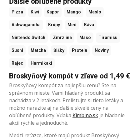
Ďalšie obľúbené produkty
Pizza
Kiwi
Kapor
Mango
Maslo
Ashwagandha
Krúpy
Med
Káva
Nintendo Switch
Zmrzlina
Mäso
Tiramisu
Sushi
Matcha
Šišky
Protein
Noviny
Rajec
Hurmikaki
Broskyňový kompót v zľave od 1,49 €
Broskyňový kompót za najlepšiu cenu? Ste na
správnom mieste. Vami hľadaný produkt sa
nachádza v 2 letákoch. Prelistujte si tieto letáky a
možno narazíte aj na ďalšie skvelé ceny na
obľúbené produkty. Vďaka
Kimbino.sk
je hľadanie
akcií rýchle a jednoduché.
Medzi reťazce, ktoré majú produkt Broskyňový