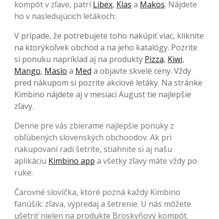
kompót v zľave, patrí
Libex
,
Klas
a
Makos
. Nájdete
ho v nasledujúcich letákoch:
V prípade, že potrebujete toho nakúpiť viac, kliknite
na ktorýkoľvek obchod a na jeho katalógy. Pozrite
si ponuku napríklad aj na produkty
Pizza
,
Kiwi
,
Mango
,
Maslo
a
Med
a objavte skvelé ceny. Vždy
pred nákupom si pozrite akciové letáky. Na stránke
Kimbino nájdete aj v mesiaci August tie najlepšie
zľavy.
Denne pre vás zbierame najlepšie ponuky z
obľúbených slovenských obchoodov. Ak pri
nakupovaní radi šetríte, stiahnite si aj našu
aplikáciu
Kimbino app
a všetky zľavy máte vždy po
ruke.
Čarovné slovíčka, ktoré pozná každý Kimbino
fanúšik: zľava, výpredaj a šetrenie. U nás môžete
ušetriť nielen na produkte Broskyňový kompót.