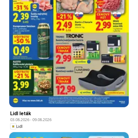
Lidl leták
03.08.2026
-
09.08.2026
Lidl