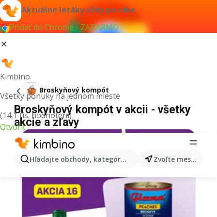
Aktuálne letáky vždy po ruke
Pridať do Chrome - ZADARMO
Kimbino
Broskyňový kompót
Všetky ponuky na jednom mieste
Broskyňový kompót v akcii - všetky
(14,1 tis. hodnotení)
akcie a zľavy
Otvoriť
Hľadajte obchody, kategórie, produkty...
Zvoľte mesto