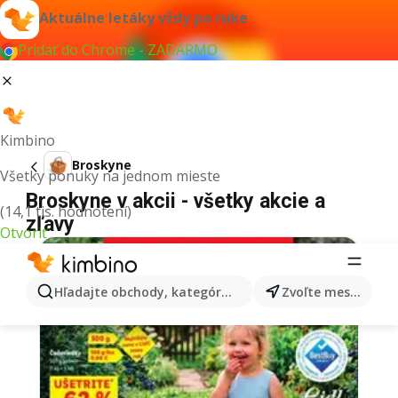
Aktuálne letáky vždy po ruke
Pridať do Chrome - ZADARMO
Kimbino
Broskyne
Všetky ponuky na jednom mieste
Broskyne v akcii - všetky akcie a
(14,1 tis. hodnotení)
zľavy
Otvoriť
Hľadajte obchody, kategórie, produkty...
Zvoľte mesto