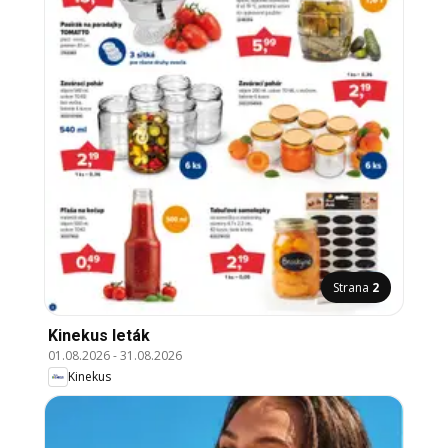
Strana
2
Kinekus leták
01.08.2026
-
31.08.2026
Kinekus