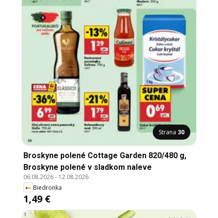
Strana
30
Broskyne polené Cottage Garden 820/480 g,
Broskyne polené v sladkom naleve
06.08.2026
-
12.08.2026
Biedronka
1,49 €