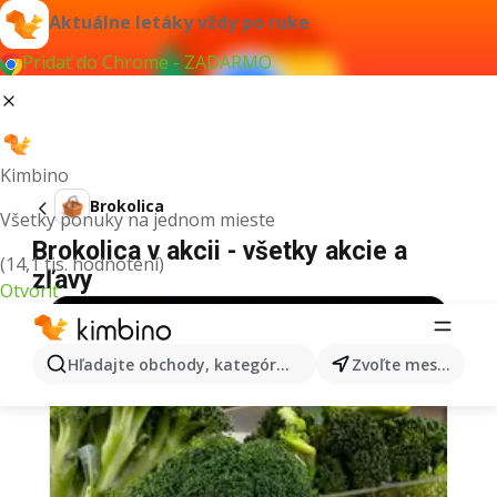
Aktuálne letáky vždy po ruke
Pridať do Chrome - ZADARMO
Kimbino
Brokolica
Všetky ponuky na jednom mieste
Brokolica v akcii - všetky akcie a
(14,1 tis. hodnotení)
zľavy
Otvoriť
Hľadajte obchody, kategórie, produkty...
Zvoľte mesto