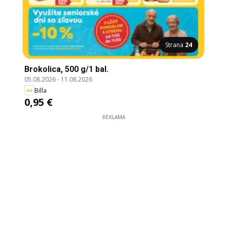
Strana
24
Brokolica, 500 g/1 bal.
05.08.2026
-
11.08.2026
Billa
0,95 €
REKLAMA