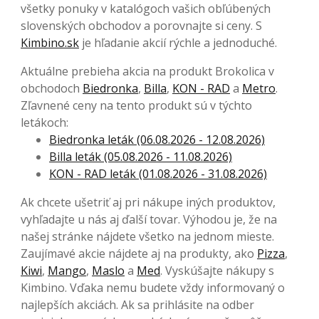
všetky ponuky v katalógoch vašich obľúbených
slovenských obchodov a porovnajte si ceny. S
Kimbino.sk
je hľadanie akcií rýchle a jednoduché.
Aktuálne prebieha akcia na produkt Brokolica v
obchodoch
Biedronka
,
Billa
,
KON - RAD
a
Metro
.
Zľavnené ceny na tento produkt sú v týchto
letákoch:
Biedronka leták (06.08.2026 - 12.08.2026)
Billa leták (05.08.2026 - 11.08.2026)
KON - RAD leták (01.08.2026 - 31.08.2026)
Ak chcete ušetriť aj pri nákupe iných produktov,
vyhľadajte u nás aj ďalší tovar. Výhodou je, že na
našej stránke nájdete všetko na jednom mieste.
Zaujímavé akcie nájdete aj na produkty, ako
Pizza
,
Kiwi
,
Mango
,
Maslo
a
Med
. Vyskúšajte nákupy s
Kimbino. Vďaka nemu budete vždy informovaný o
najlepších akciách. Ak sa prihlásite na odber