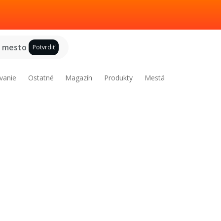
e mesto
Potvrdiť
vanie
Ostatné
Magazín
Produkty
Mestá