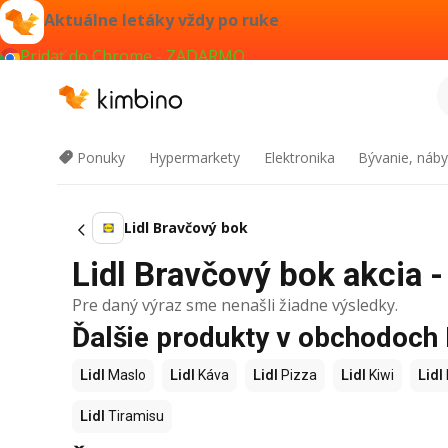
Aktuálne letáky vždy po ruke
Pridať do Chrome - ZADARMO
Ponuky
Hypermarkety
Elektronika
Bývanie, náby
Lidl Bravčový bok
Lidl Bravčový bok akcia -
Pre daný výraz sme nenašli žiadne výsledky.
Ďalšie produkty v obchodoch 
Lidl
Maslo
Lidl
Káva
Lidl
Pizza
Lidl
Kiwi
Lidl
Lidl
Tiramisu