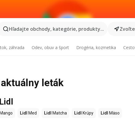
Hľadajte obchody, kategórie, produkty...
Zvoľt
tok, záhrada
Odev, obuv a šport
Drogéria, kozmetika
Cesto
 aktuálny leták
Lidl
Mango
Lidl
Med
Lidl
Matcha
Lidl
Krúpy
Lidl
Mäso