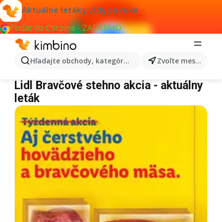
Aktuálne letáky vždy po ruke
Pridať do Chrome - ZADARMO
Hľadajte obchody, kategórie, produkty...
Zvoľte mesto
Lidl Bravčové stehno
Lidl Bravčové stehno akcia - aktuálny
leták