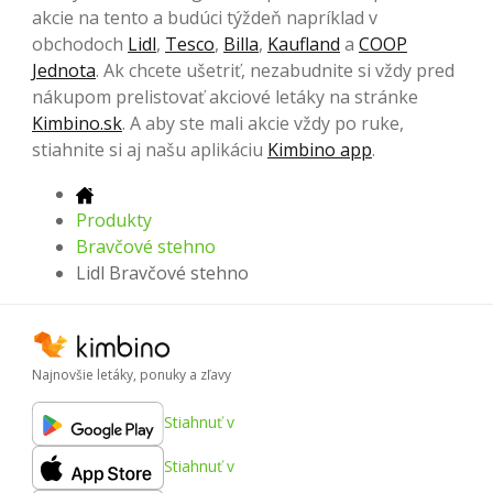
akcie na tento a budúci týždeň napríklad v
obchodoch
Lidl
,
Tesco
,
Billa
,
Kaufland
a
COOP
Jednota
. Ak chcete ušetriť, nezabudnite si vždy pred
nákupom prelistovať akciové letáky na stránke
Kimbino.sk
. A aby ste mali akcie vždy po ruke,
stiahnite si aj našu aplikáciu
Kimbino app
.
Produkty
Bravčové stehno
Lidl Bravčové stehno
Najnovšie letáky, ponuky a zľavy
Stiahnuť v
Stiahnuť v