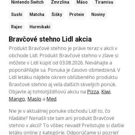
Nintendo Switch
Zmrzlina
Mäso
Tiramisu
Sushi
Matcha
Šišky
Protein
Noviny
Rajec
Hurmikaki
Bravčové stehno Lidl akcia
Produkt Bravčové stehno je práve teraz v akcii v
obchode Lidl. Produkt Bravčové stehno v zľave si
môžete v Lidl kúpiť od 03.08.2026. Neváhajte a
poponáhľajte sa. Ponuka je časovo obmedzená. V
Lidl letáku nájdete okrem obľúbeného produktu
Bravčové stehno aj veľa ďalších skvelých ponúk.
Objavte aj tohtotýždňovú akciu na
Pizza
,
Kiwi
,
Mango
,
Maslo
a
Med
.
Nie je v aktuálnej ponuke obchodu Lidl to, čo
hľadáte? Nenašli ste tam ani produkt Bravčové
stehno v akcii? To vôbec nevadí! Prelistujte si ďalšie
letáky online z kategórie. Odporúčame si pozrieť