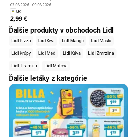
03.08.2026
-
09.08.2026
Lidl
2,99 €
Ďalšie produkty v obchodoch Lidl
Lidl
Pizza
Lidl
Kiwi
Lidl
Mango
Lidl
Maslo
Lidl
Krúpy
Lidl
Med
Lidl
Káva
Lidl
Zmrzlina
Lidl
Tiramisu
Lidl
Matcha
Ďalšie letáky z kategórie