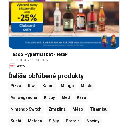
Tesco Hypermarket - leták
05.08.2026
-
11.08.2026
Tesco
Ďalšie obľúbené produkty
Pizza
Kiwi
Kapor
Mango
Maslo
Ashwagandha
Krúpy
Med
Káva
Nintendo Switch
Zmrzlina
Mäso
Tiramisu
Sushi
Matcha
Šišky
Protein
Noviny