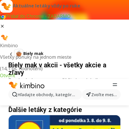
Aktuálne letáky vždy po ruke
Pridať do Chrome - ZADARMO
Kimbino
Biely mak
Všetky ponuky na jednom mieste
Biely mak v akcii - všetky akcie a
(14,1 tis. hodnotení)
zľavy
Otvoriť
Pre daný výraz sme nenašli žiadne výsledky.
Biely mak v akcii - Kde kúpiť?
Hľadajte obchody, kategórie, produkty...
Zvoľte mesto
Tesco
Biely mak
Lidl
Biely mak
Kaufland
Biely mak
Ďalšie letáky z kategórie