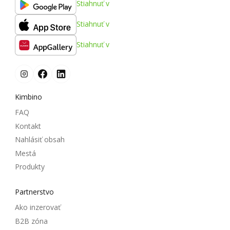
Stiahnuť v
Stiahnuť v
Stiahnuť v
Kimbino
FAQ
Kontakt
Nahlásiť obsah
Mestá
Produkty
Partnerstvo
Ako inzerovať
B2B zóna