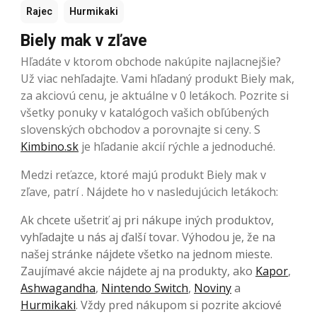
Rajec
Hurmikaki
Biely mak v zľave
Hľadáte v ktorom obchode nakúpite najlacnejšie?
Už viac nehľadajte. Vami hľadaný produkt Biely mak,
za akciovú cenu, je aktuálne v 0 letákoch. Pozrite si
všetky ponuky v katalógoch vašich obľúbených
slovenských obchodov a porovnajte si ceny. S
Kimbino.sk
je hľadanie akcií rýchle a jednoduché.
Medzi reťazce, ktoré majú produkt Biely mak v
zľave, patrí . Nájdete ho v nasledujúcich letákoch:
Ak chcete ušetriť aj pri nákupe iných produktov,
vyhľadajte u nás aj ďalší tovar. Výhodou je, že na
našej stránke nájdete všetko na jednom mieste.
Zaujímavé akcie nájdete aj na produkty, ako
Kapor
,
Ashwagandha
,
Nintendo Switch
,
Noviny
a
Hurmikaki
. Vždy pred nákupom si pozrite akciové