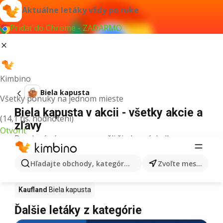
Aktuálne letáky vždy po ruke
Pridať do Chrome - ZADARMO
Kimbino
Biela kapusta
Všetky ponuky na jednom mieste
Biela kapusta v akcii - všetky akcie a
(14,1 tis. hodnotení)
zľavy
Otvoriť
Pre daný výraz sme nenašli žiadne výsledky.
Biela kapusta v akcii - Kde kúpiť?
Hľadajte obchody, kategórie, produkty...
Zvoľte mesto
Tesco
Biela kapusta
Lidl
Biela kapusta
Kaufland
Biela kapusta
Ďalšie letáky z kategórie