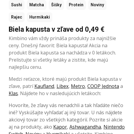
Sushi
Matcha
Šišky
Protein
Noviny
Rajec
Hurmikaki
Biela kapusta v zľave od 0,49 €
Kimbino vám vždy prináša produkty za najnižšie
ceny. Dnešný favorit: Biela kapusta! Akcia na
produkt Biela kapusta sa nachádza v 0 letákoch.
Prelistujte si všetky letáky a zistite, kde majú
najlepšiu cenu.
Medzi reťazce, ktoré majú produkt Biela kapusta v
zľave, patrí
Kaufland
,
Libex
,
Metro
,
COOP Jednota
a
Klas
. Nájdete ho v nasledujúcich letákoch:
Hovoríte, že zľavy vás nenadchli a tak hľadáte niečo
iné? Vyskúšajte vyhľadať aj iný tovar. U nás nájdete
akciový tovar zo všetkých kategórií. Pozrite si akcie
aj na produkty, ako
Kapor
,
Ashwagandha
,
Nintendo
Switch
,
Noviny
a
Hurmikaki
a ušetrite. Kimbino