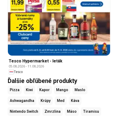
Tesco Hypermarket - leták
05.08.2026
-
11.08.2026
Tesco
Ďalšie obľúbené produkty
Pizza
Kiwi
Kapor
Mango
Maslo
Ashwagandha
Krúpy
Med
Káva
Nintendo Switch
Zmrzlina
Mäso
Tiramisu