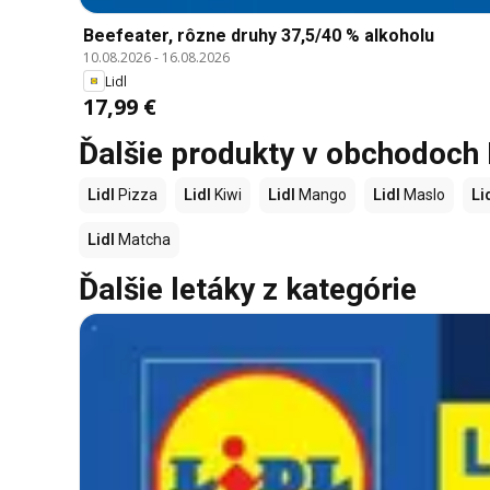
Beefeater, rôzne druhy 37,5/40 % alkoholu
10.08.2026
-
16.08.2026
Lidl
17,99 €
Ďalšie produkty v obchodoch 
Lidl
Pizza
Lidl
Kiwi
Lidl
Mango
Lidl
Maslo
Li
Lidl
Matcha
Ďalšie letáky z kategórie