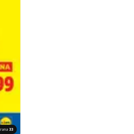
trana
33