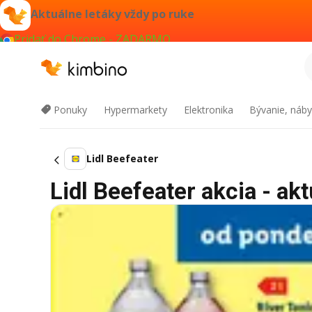
Aktuálne letáky vždy po ruke
Pridať do Chrome - ZADARMO
Ponuky
Hypermarkety
Elektronika
Bývanie, náby
Lidl Beefeater
Lidl Beefeater akcia - akt