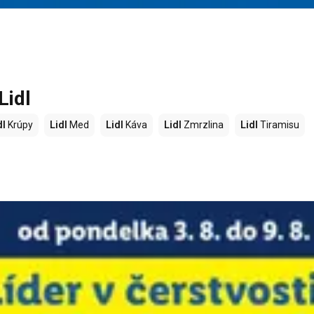
Lidl
dl
Krúpy
Lidl
Med
Lidl
Káva
Lidl
Zmrzlina
Lidl
Tiramisu