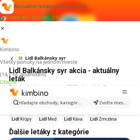
Aktuálne letáky vždy po ruke
Pridať do Chrome - ZADARMO
Kimbino
Lidl Balkánsky syr
Všetky ponuky na jednom mieste
Lidl Balkánsky syr akcia - aktuálny
(14,1 tis. hodnotení)
leták
Otvoriť
Pre daný výraz sme nenašli žiadne výsledky.
Ďalšie produkty v obchodoch Lidl
Hľadajte obchody, kategórie, produkty...
Zvoľte mesto
Lidl
Pizza
Lidl
Kiwi
Lidl
Mango
Lidl
Maslo
Lidl
Krúpy
Lidl
Med
Lidl
Káva
Lidl
Zmrzlina
Ďalšie letáky z kategórie