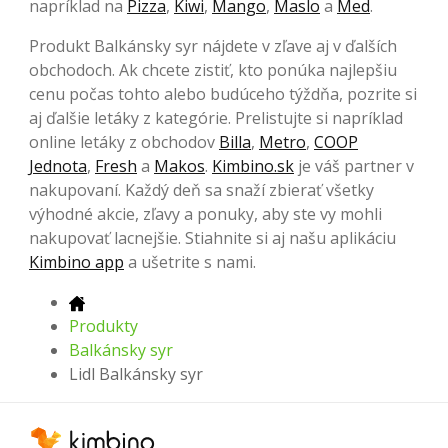
napríklad na
Pizza
,
Kiwi
,
Mango
,
Maslo
a
Med
.
Produkt Balkánsky syr nájdete v zľave aj v ďalších
obchodoch. Ak chcete zistiť, kto ponúka najlepšiu
cenu počas tohto alebo budúceho týždňa, pozrite si
aj ďalšie letáky z kategórie. Prelistujte si napríklad
online letáky z obchodov
Billa
,
Metro
,
COOP
Jednota
,
Fresh
a
Makos
.
Kimbino.sk
je váš partner v
nakupovaní. Každý deň sa snaží zbierať všetky
výhodné akcie, zľavy a ponuky, aby ste vy mohli
nakupovať lacnejšie. Stiahnite si aj našu aplikáciu
Kimbino app
a ušetrite s nami.
Produkty
Balkánsky syr
Lidl Balkánsky syr