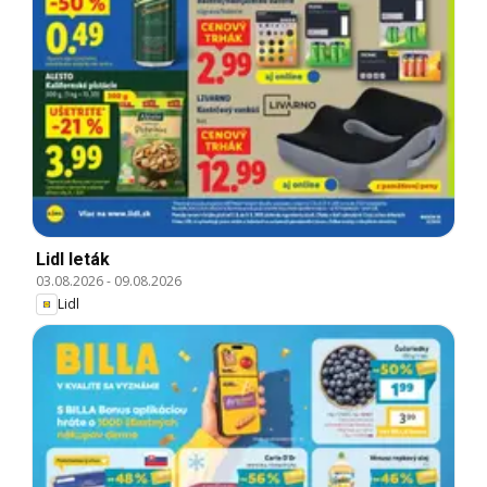
Lidl leták
03.08.2026
-
09.08.2026
Lidl