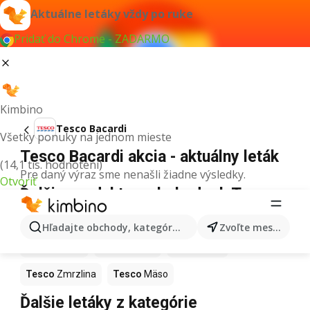
Aktuálne letáky vždy po ruke
Pridať do Chrome - ZADARMO
Kimbino
Tesco Bacardi
Všetky ponuky na jednom mieste
Tesco Bacardi akcia - aktuálny leták
(14,1 tis. hodnotení)
Pre daný výraz sme nenašli žiadne výsledky.
Otvoriť
Ďalšie produkty v obchodoch Tesco
Tesco
Pizza
Tesco
Kiwi
Tesco
Mango
Hľadajte obchody, kategórie, produkty...
Zvoľte mesto
Tesco
Maslo
Tesco
Krúpy
Tesco
Med
Tesco
Zmrzlina
Tesco
Mäso
Ďalšie letáky z kategórie