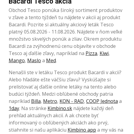
Bacardi Tesco akcia
Obchod Tesco ponúka široký sortiment produktov
v zľave a tento týždeň tu nájdete v akcii aj produkt
Bacardi. Pozrite si aktuálny akciový leták Tesco
platný 05.08.2026 - 11.08.2026. Nájdete v ňom veľké
množstvo skvelých ponúk a zliav. Okrem produktu
Bacardi za zvýhodnenú cenu objavíte v obchode
Tesco aj ďalšie zľavy, napríklad na
Pizza
,
Kiwi
,
Mango
,
Maslo
a
Med
.
Nenašli ste v letáku Tesco produkt Bacardi v akcii?
Alebo hľadáte ešte väčšiu zľavu? Vyskúšajte si
prelistovať aj ďalšie online letáky na tento alebo
budúci týždeň. Medzi obľúbené obchody patria
napríklad
Billa
,
Metro
,
KON - RAD
,
COOP Jednota
a
1day
. Na stránke
Kimbino.sk
nájdete každý deň
prehľad aktuálnych akcií. A ak chcete byť
informovaný o obľúbených akciách ako prvý,
stiahnite si našu aplikáciu
Kimbino app
a my vás na