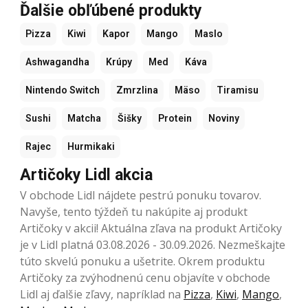
Ďalšie obľúbené produkty
Pizza
Kiwi
Kapor
Mango
Maslo
Ashwagandha
Krúpy
Med
Káva
Nintendo Switch
Zmrzlina
Mäso
Tiramisu
Sushi
Matcha
Šišky
Protein
Noviny
Rajec
Hurmikaki
Artičoky Lidl akcia
V obchode Lidl nájdete pestrú ponuku tovarov.
Navyše, tento týždeň tu nakúpite aj produkt
Artičoky v akcii! Aktuálna zľava na produkt Artičoky
je v Lidl platná 03.08.2026 - 30.09.2026. Nezmeškajte
túto skvelú ponuku a ušetrite. Okrem produktu
Artičoky za zvýhodnenú cenu objavíte v obchode
Lidl aj ďalšie zľavy, napríklad na
Pizza
,
Kiwi
,
Mango
,