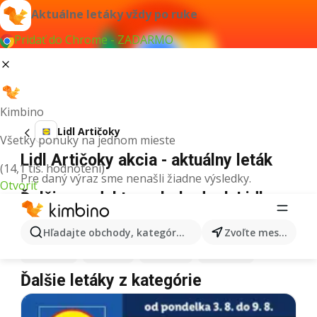
Aktuálne letáky vždy po ruke
Pridať do Chrome - ZADARMO
Kimbino
Lidl Artičoky
Všetky ponuky na jednom mieste
Lidl Artičoky akcia - aktuálny leták
(14,1 tis. hodnotení)
Pre daný výraz sme nenašli žiadne výsledky.
Otvoriť
Ďalšie produkty v obchodoch Lidl
Lidl
Pizza
Lidl
Kiwi
Lidl
Mango
Lidl
Maslo
Hľadajte obchody, kategórie, produkty...
Zvoľte mesto
Lidl
Krúpy
Lidl
Med
Lidl
Káva
Lidl
Mäso
Ďalšie letáky z kategórie