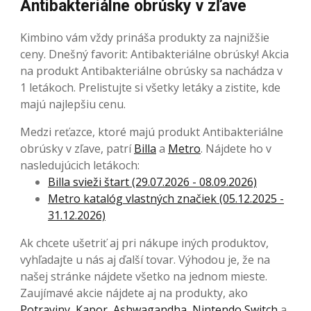
Antibakteriálne obrúsky v zľave
Kimbino vám vždy prináša produkty za najnižšie
ceny. Dnešný favorit: Antibakteriálne obrúsky! Akcia
na produkt Antibakteriálne obrúsky sa nachádza v
1 letákoch. Prelistujte si všetky letáky a zistite, kde
majú najlepšiu cenu.
Medzi reťazce, ktoré majú produkt Antibakteriálne
obrúsky v zľave, patrí
Billa
a
Metro
. Nájdete ho v
nasledujúcich letákoch:
Billa svieži štart (29.07.2026 - 08.09.2026)
Metro katalóg vlastných značiek (05.12.2025 -
31.12.2026)
Ak chcete ušetriť aj pri nákupe iných produktov,
vyhľadajte u nás aj ďalší tovar. Výhodou je, že na
našej stránke nájdete všetko na jednom mieste.
Zaujímavé akcie nájdete aj na produkty, ako
Potraviny
,
Kapor
,
Ashwagandha
,
Nintendo Switch
a