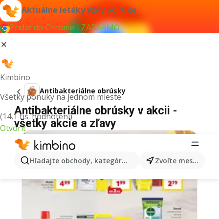
Aktuálne letáky vždy po ruke
Pridať do Chrome - ZADARMO
Kimbino
Antibakteriálne obrúsky
Všetky ponuky na jednom mieste
Antibakteriálne obrúsky v akcii -
(14,1 tis. hodnotení)
všetky akcie a zľavy
Otvoriť
BACK TO SCHOOL
Hľadajte obchody, kategórie, produkty...
Zvoľte mesto