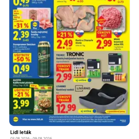
Lidl leták
03.08.2026
-
09.08.2026