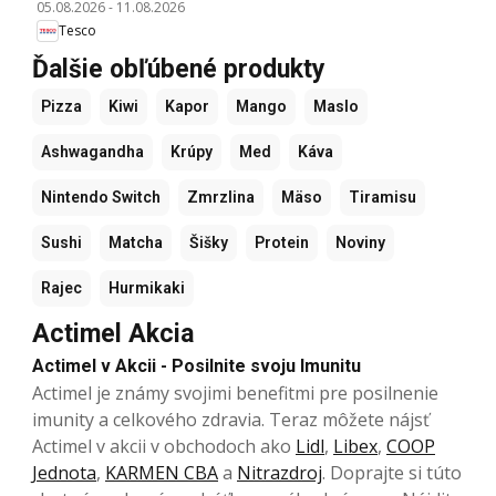
05.08.2026
-
11.08.2026
Tesco
Ďalšie obľúbené produkty
Pizza
Kiwi
Kapor
Mango
Maslo
Ashwagandha
Krúpy
Med
Káva
Nintendo Switch
Zmrzlina
Mäso
Tiramisu
Sushi
Matcha
Šišky
Protein
Noviny
Rajec
Hurmikaki
Actimel Akcia
Actimel v Akcii - Posilnite svoju Imunitu
Actimel je známy svojimi benefitmi pre posilnenie
imunity a celkového zdravia. Teraz môžete nájsť
Actimel v akcii v obchodoch ako
Lidl
,
Libex
,
COOP
Jednota
,
KARMEN CBA
a
Nitrazdroj
. Doprajte si túto