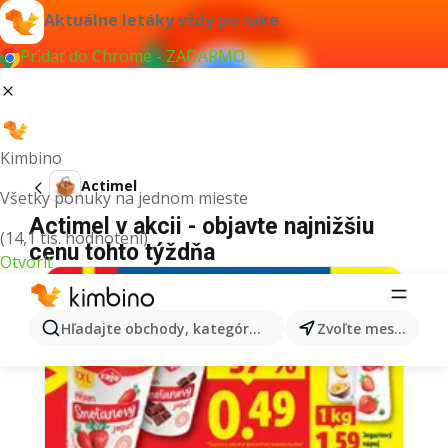
Aktuálne letáky vždy po ruke
Pridať do Chrome - ZADARMO
Kimbino
Actimel
Všetky ponuky na jednom mieste
Actimel v akcii - objavte najnižšiu
(14,1 tis. hodnotení)
cenu tohto týždňa
Otvoriť
Hľadajte obchody, kategórie, produkty...
Zvoľte mesto