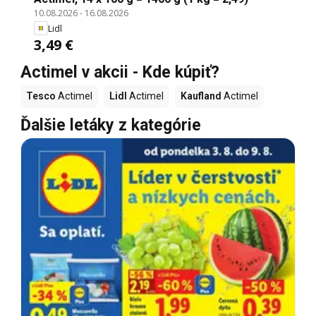
10.08.2026
-
16.08.2026
Lidl
3,49 €
Actimel v akcii - Kde kúpiť?
Tesco
Actimel
Lidl
Actimel
Kaufland
Actimel
Ďalšie letáky z kategórie