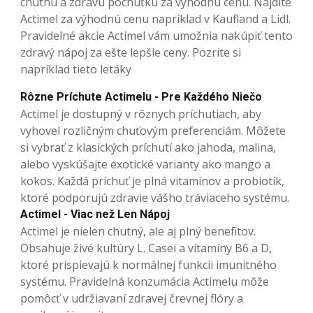
chutnú a zdravú pochúťku za výhodnú cenu. Nájdite
Actimel za výhodnú cenu napríklad v Kaufland a Lidl.
Pravidelné akcie Actimel vám umožnia nakúpiť tento
zdravý nápoj za ešte lepšie ceny. Pozrite si
napríklad tieto letáky
Rôzne Príchute Actimelu - Pre Každého Niečo
Actimel je dostupný v rôznych príchutiach, aby
vyhovel rozličným chuťovým preferenciám. Môžete
si vybrať z klasických príchutí ako jahoda, malina,
alebo vyskúšajte exotické varianty ako mango a
kokos. Každá príchuť je plná vitamínov a probiotík,
ktoré podporujú zdravie vášho tráviaceho systému.
Actimel - Viac než Len Nápoj
Actimel je nielen chutný, ale aj plný benefitov.
Obsahuje živé kultúry L. Casei a vitamíny B6 a D,
ktoré prispievajú k normálnej funkcii imunitného
systému. Pravidelná konzumácia Actimelu môže
pomôcť v udržiavaní zdravej črevnej flóry a