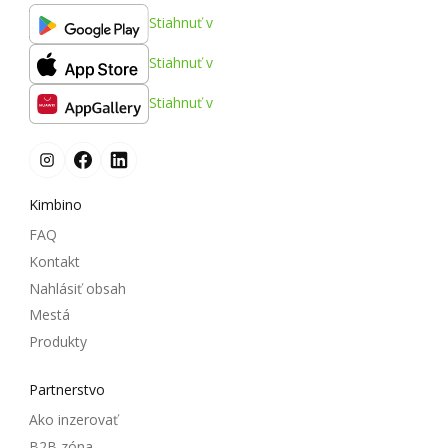
Stiahnuť v
Stiahnuť v
Stiahnuť v
Kimbino
FAQ
Kontakt
Nahlásiť obsah
Mestá
Produkty
Partnerstvo
Ako inzerovať
B2B zóna