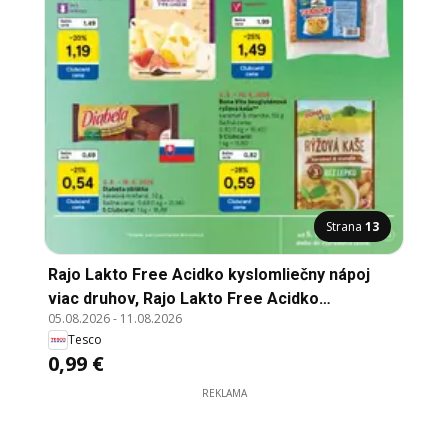
Strana
13
Rajo Lakto Free Acidko kyslomliečny nápoj
viac druhov, Rajo Lakto Free Acidko
05.08.2026
-
11.08.2026
kyslomliečny nápoj viac druhov, 450 g
Tesco
0,99 €
REKLAMA