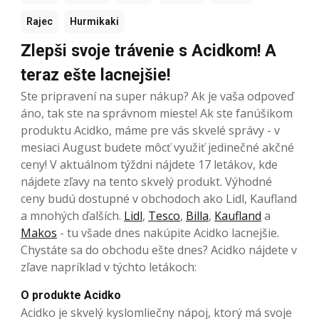
Rajec
Hurmikaki
Zlepši svoje trávenie s Acidkom! A
teraz ešte lacnejšie!
Ste pripravení na super nákup? Ak je vaša odpoveď
áno, tak ste na správnom mieste! Ak ste fanúšikom
produktu Acidko, máme pre vás skvelé správy - v
mesiaci August budete môcť využiť jedinečné akčné
ceny! V aktuálnom týždni nájdete 17 letákov, kde
nájdete zľavy na tento skvelý produkt. Výhodné
ceny budú dostupné v obchodoch ako Lidl, Kaufland
a mnohých ďalších.
Lidl
,
Tesco
,
Billa
,
Kaufland
a
Makos
- tu všade dnes nakúpite Acidko lacnejšie.
Chystáte sa do obchodu ešte dnes? Acidko nájdete v
zľave napríklad v týchto letákoch:
O produkte Acidko
Acidko je skvelý kyslomliečny nápoj, ktorý má svoje