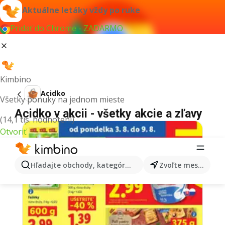
Aktuálne letáky vždy po ruke
Pridať do Chrome - ZADARMO
Kimbino
Acidko
Všetky ponuky na jednom mieste
Acidko v akcii - všetky akcie a zľavy
(14,1 tis. hodnotení)
Otvoriť
Hľadajte obchody, kategórie, produkty...
Zvoľte mesto