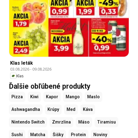
Klas leták
03.08.2026
-
09.08.2026
Klas
Ďalšie obľúbené produkty
Pizza
Kiwi
Kapor
Mango
Maslo
Ashwagandha
Krúpy
Med
Káva
Nintendo Switch
Zmrzlina
Mäso
Tiramisu
Sushi
Matcha
Šišky
Protein
Noviny