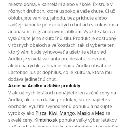
miesto doma, v kancelárii alebo v škole. Existuje v
rôznych druhoch, ktoré uspokoja vaše chute. Či už
obľubujete vanilku, jahodu, bez príchute alebo
radšej siahnete po exotických chutiach s kokosom a
ananásom, či granátovým jablkom. Využite akciu a
vyskúšajte jeho skutočnú silu. Produkt je dostupný
v rôznych obaloch a veľkostiach, tak si vyberte ten,
ktorý vám bude vyhovovať a ušetrite ešte viac!
Acidko je skvelá varianta pre desiatu, olovrant,
alebo na rýchle zahnanie hladu. Acidko obsahuje
Lactobacillus acidophilus, čo je kúltúra, ktorá mu
dodáva jedinečnú chuť.
Akcie na Acidko a ďalšie produkty
V aktuálnych letákoch nenájdete len akčné ceny na
Acidko, ale aj na ďalšie produkty, ktoré nájdete v
obchode. Využite zvýhodnenú ponuku a nakúpte
výrobky ako
Pizza
,
Kiwi
,
Mango
,
Maslo
a
Med
za
skvelé ceny.
Kimbino.sk
ponúka veľký výber letákov
z rôznych obchodov, takže nezabudnite si pozrieť aj