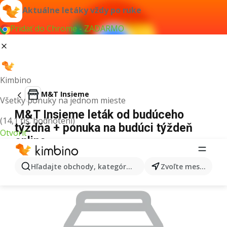
Aktuálne letáky vždy po ruke
Pridať do Chrome - ZADARMO
Kimbino
M&T Insieme
Všetky ponuky na jednom mieste
M&T Insieme leták od budúceho
(14,1 tis. hodnotení)
týždňa + ponuka na budúci týždeň
Otvoriť
online
REKLAMA
Hľadajte obchody, kategórie, produkty...
Zvoľte mesto