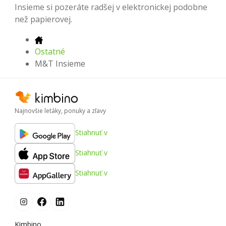
Insieme si pozeráte radšej v elektronickej podobne
než papierovej.
Ostatné
M&T Insieme
Najnovšie letáky, ponuky a zľavy
Stiahnuť v
Stiahnuť v
Stiahnuť v
Kimbino