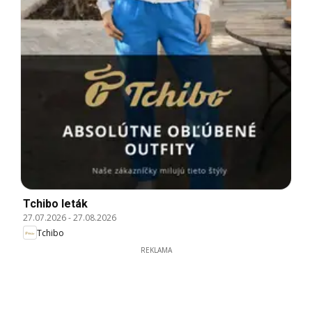
Tchibo leták
27.07.2026
-
27.08.2026
Tchibo
REKLAMA