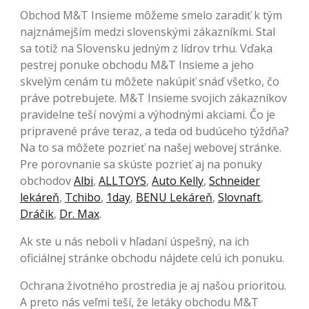
Obchod M&T Insieme môžeme smelo zaradiť k tým
najznámejším medzi slovenskými zákazníkmi. Stal
sa totiž na Slovensku jedným z lídrov trhu. Vďaka
pestrej ponuke obchodu M&T Insieme a jeho
skvelým cenám tu môžete nakúpiť snáď všetko, čo
práve potrebujete. M&T Insieme svojich zákazníkov
pravidelne teší novými a výhodnými akciami. Čo je
pripravené práve teraz, a teda od budúceho týždňa?
Na to sa môžete pozrieť na našej webovej stránke.
Pre porovnanie sa skúste pozrieť aj na ponuky
obchodov
Albi
,
ALLTOYS
,
Auto Kelly
,
Schneider
lekáreň
,
Tchibo
,
1day
,
BENU Lekáreň
,
Slovnaft
,
Dráčik
,
Dr. Max
.
Ak ste u nás neboli v hľadaní úspešný, na ich
oficiálnej stránke obchodu nájdete celú ich ponuku.
Ochrana životného prostredia je aj našou prioritou.
A preto nás veľmi teší, že letáky obchodu M&T