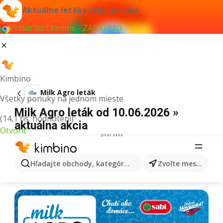
Aktuálne letáky vždy po ruke
Pridať do Chrome - ZADARMO
Kimbino
Milk Agro leták
Všetky ponuky na jednom mieste
Milk Agro leták od 10.06.2026 »
(14,1 tis. hodnotení)
aktuálna akcia
Otvoriť
REKLAMA
Hľadajte obchody, kategórie, produkty...
Zvoľte mesto