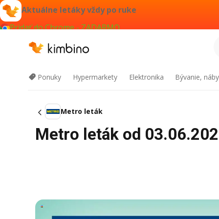
Aktuálne letáky vždy po ruke
Pridať do Chrome - ZADARMO
Ponuky
Hypermarkety
Elektronika
Bývanie, náby
Metro leták
Metro leták od 03.06.202