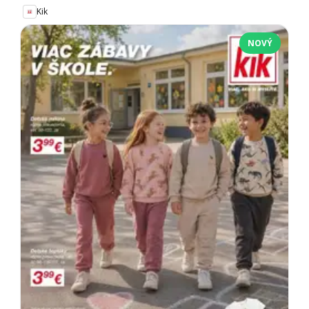
Kik
NOVÝ