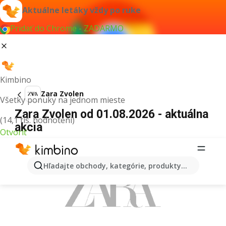
Aktuálne letáky vždy po ruke
Pridať do Chrome - ZADARMO
Kimbino
Zara Zvolen
Všetky ponuky na jednom mieste
Zara Zvolen od 01.08.2026 - aktuálna
(14,1 tis. hodnotení)
akcia
Otvoriť
REKLAMA
Hľadajte obchody, kategórie, produkty...