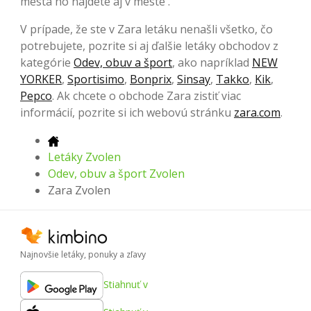
mesta ho nájdete aj v meste .
V prípade, že ste v Zara letáku nenašli všetko, čo
potrebujete, pozrite si aj ďalšie letáky obchodov z
kategórie
Odev, obuv a šport
, ako napríklad
NEW
YORKER
,
Sportisimo
,
Bonprix
,
Sinsay
,
Takko
,
Kik
,
Pepco
. Ak chcete o obchode Zara zistiť viac
informácií, pozrite si ich webovú stránku
zara.com
.
Letáky Zvolen
Odev, obuv a šport Zvolen
Zara Zvolen
Najnovšie letáky, ponuky a zľavy
Stiahnuť v