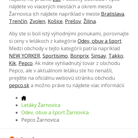
nájdete vo viacerých mestách a okrem mesta
Žarnovica ich nájdete napríklad v meste
Bratislava
,
Trenčín
,
Zvolen
,
Košice
,
Prešov
,
Žilina
.
Aby ste si boli istý výhodnými ponukami, porovnajte
si ceny v letákoch z kategórie
Odev, obuv a šport
.
Medzi obchody v tejto kategórii patria napríklad
NEW YORKER
,
Sportisimo
,
Bonprix
,
Sinsay
,
Takko
,
Kik
,
Pepco
. Ak máte vyhliadnutý tovar z obchodu
Pepco, ale v aktuálnom letáku ste ho nenašli,
prejdite na oficiálnu webovú stránku obchodu
pepco.sk
a možno práve tu nájdete viac informácií.
Letáky Žarnovica
Odev, obuv a šport Žarnovica
Pepco Žarnovica