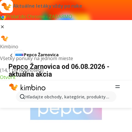
Aktuálne letáky vždy po ruke
Pridať do Chrome - ZADARMO
Kimbino
Pepco Žarnovica
Všetky ponuky na jednom mieste
Pepco Žarnovica od 06.08.2026 -
(14,1 tis. hodnotení)
aktuálna akcia
Otvoriť
REKLAMA
Hľadajte obchody, kategórie, produkty...