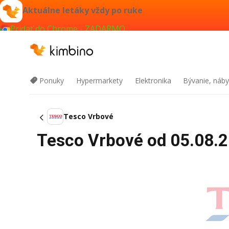
Aktuálne letáky vždy po ruke
Pridať do Chrome - ZADARMO
Ponuky
Hypermarkety
Elektronika
Bývanie, náby
Tesco Vrbové
Tesco Vrbové od 05.08.2