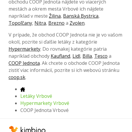
obchodu COOP Jednota nájdete vo viacerých
mestách a okrem mesta Vrbové ich nájdete
napríklad v meste
Žilina
,
Banská Bystrica
,
Topoľčany
,
Nitra
,
Brezno
a
Zvolen
.
V prípade, že obchod COOP Jednota nie je vo vašom
okolí, pozrite si ďalšie letáky z kategórie
Hypermarkety
. Do rovnakej kategórie patria
napríklad obchody
Kaufland
,
Lidl
,
Billa
,
Tesco
a
COOP Jednota
. Ak chcete o obchode COOP Jednota
zistiť viac informácií, pozrite si ich webovú stránku
coop.sk
.
Letáky Vrbové
Hypermarkety Vrbové
COOP Jednota Vrbové