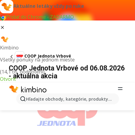
Aktuálne letáky vždy po ruke
Pridať do Chrome - ZADARMO
Kimbino
COOP Jednota Vrbové
Všetky ponuky na jednom mieste
COOP Jednota Vrbové od 06.08.2026
(14,1 tis. hodnotení)
- aktuálna akcia
Otvoriť
REKLAMA
Hľadajte obchody, kategórie, produkty...