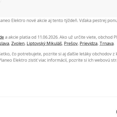
Planeo Elektro nové akcie aj tento týždeň. Vďaka pestrej p
de
a akcie platia od 11.06.2026. Ako už určite viete, obchod
slava
,
Zvolen
,
Liptovský Mikuláš
,
Prešov
,
Prievidza
,
Trnava
.
šetko, čo potrebujete, pozrite si aj ďalšie letáky obchodov z
laneo Elektro zistiť viac informácií, pozrite si ich webovú s