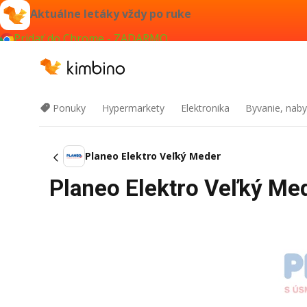
Aktuálne letáky vždy po ruke
Pridať do Chrome - ZADARMO
Ponuky
Hypermarkety
Elektronika
Byvanie, naby
Planeo Elektro Veľký Meder
Planeo Elektro Veľký Med