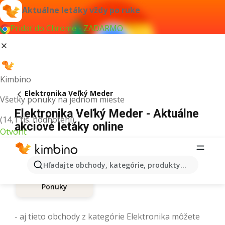
Aktuálne letáky vždy po ruke
Pridať do Chrome - ZADARMO
Kimbino
Elektronika Veľký Meder
Všetky ponuky na jednom mieste
Elektronika Veľký Meder - Aktuálne
(14,1 tis. hodnotení)
akciové letáky online
Otvoriť
Hľadajte obchody, kategórie, produkty...
Ponuky
- aj tieto obchody z kategórie Elektronika môžete