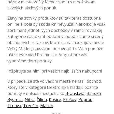
nájsť v meste Veľký Meder spolu s množstvom
skvelých akciových ponúk.
Zľavy na stovky produktov sú tak teraz dostupné
online a bola by škoda ich nevyužiť. Nakoľko je však
sortiment jednotlivých obchodov v rámci rovnakej
kategórie častokrát podobný, odporúčame si ceny
obchodných reťazcov, ktoré sa nachádzajú v meste
Veľký Meder, navzájom porovnať. To Vám pomôže
uštriť ešte viac! Pre mesiac August pre vás
vyberáme tieto ponuky:
Inšpirujte sa nimi pri Vašich najbližších nákupoch!
V prípade, že ste vo vašom meste nenašli obchod,
ktorý ste v kategórii Elektronika hľadali, pozrite
ponuky v ďalších mestách ako
Bratislava
,
Banská
Bystrica
,
Nitra
,
Žilina
,
Košice
,
Prešov
,
Poprad
,
Trnava
,
Trenčín
,
Martin
.