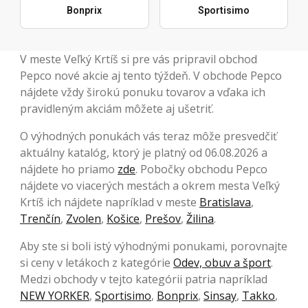
Bonprix
Sportisimo
V meste Veľký Krtíš si pre vás pripravil obchod
Pepco nové akcie aj tento týždeň. V obchode Pepco
nájdete vždy širokú ponuku tovarov a vďaka ich
pravidleným akciám môžete aj ušetriť.
O výhodných ponukách vás teraz môže presvedčiť
aktuálny katalóg, ktorý je platný od 06.08.2026 a
nájdete ho priamo
zde
. Pobočky obchodu Pepco
nájdete vo viacerých mestách a okrem mesta Veľký
Krtíš ich nájdete napríklad v meste
Bratislava
,
Trenčín
,
Zvolen
,
Košice
,
Prešov
,
Žilina
.
Aby ste si boli istý výhodnými ponukami, porovnajte
si ceny v letákoch z kategórie
Odev, obuv a šport
.
Medzi obchody v tejto kategórii patria napríklad
NEW YORKER
,
Sportisimo
,
Bonprix
,
Sinsay
,
Takko
,