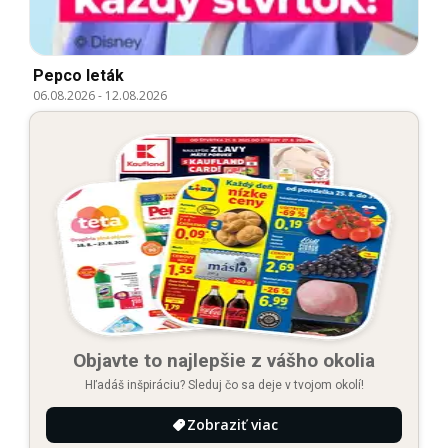
Pepco leták
06.08.2026
-
12.08.2026
Objavte to najlepšie z vášho okolia
Hľadáš inšpiráciu? Sleduj čo sa deje v tvojom okolí!
Zobraziť viac