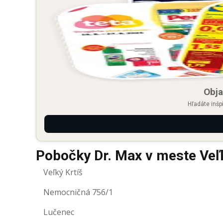
Obja
Hľadáte inšp
Pobočky Dr. Max v meste Veľk
Veľký Krtíš
Nemocničná 756/1
Lučenec