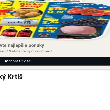
vte najlepšie ponuky
iráciu? Sledujte ponuky vo vašom okolí!
Zobraziť viac
ý Krtíš