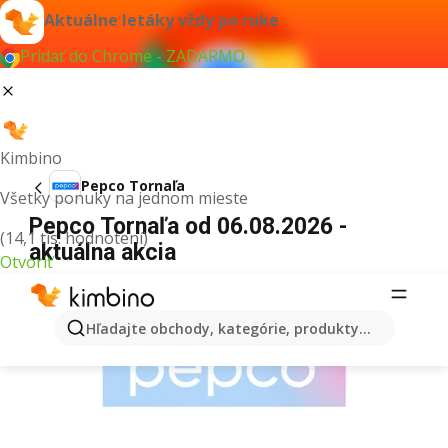
Aktuálne letáky vždy po ruke
Pridať do Chrome - ZADARMO
Kimbino
Pepco Tornaľa
Všetky ponuky na jednom mieste
Pepco Tornaľa od 06.08.2026 -
(14,1 tis. hodnotení)
aktuálna akcia
Otvoriť
REKLAMA
Hľadajte obchody, kategórie, produkty...