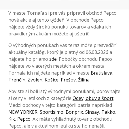
V meste Tornaľa si pre vás pripravil obchod Pepco
nové akcie aj tento týždeň. V obchode Pepco
nájdete vždy širokú ponuku tovarov a vďaka ich
pravidleným akciám môžete aj ušetriť.
O výhodných ponukách vás teraz môže presvedčiť
aktuálny katalóg, ktorý je platný od 06.08.2026 a
nájdete ho priamo
zde
. Pobočky obchodu Pepco
nájdete vo viacerých mestách a okrem mesta
Tornaľa ich nájdete napríklad v meste
Bratislava
,
Trenčín
,
Zvolen
,
Košice
,
Prešov
,
Žilina
.
Aby ste si boli istý výhodnými ponukami, porovnajte
si ceny v letákoch z kategórie
Odev, obuv a šport
.
Medzi obchody v tejto kategórii patria napríklad
NEW YORKER
,
Sportisimo
,
Bonprix
,
Sinsay
,
Takko
,
Kik
,
Pepco
. Ak máte vyhliadnutý tovar z obchodu
Pepco, ale v aktuálnom letáku ste ho nenašli,