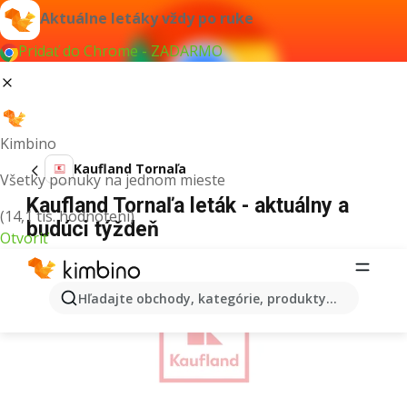
Aktuálne letáky vždy po ruke
Pridať do Chrome - ZADARMO
Kimbino
Kaufland Tornaľa
Všetky ponuky na jednom mieste
Kaufland Tornaľa leták - aktuálny a
(14,1 tis. hodnotení)
budúci týždeň
Otvoriť
REKLAMA
Hľadajte obchody, kategórie, produkty...