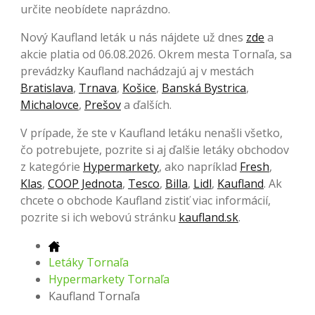
určite neobídete naprázdno.
Nový Kaufland leták u nás nájdete už dnes
zde
a
akcie platia od 06.08.2026. Okrem mesta Tornaľa, sa
prevádzky Kaufland nachádzajú aj v mestách
Bratislava
,
Trnava
,
Košice
,
Banská Bystrica
,
Michalovce
,
Prešov
a ďalších.
V prípade, že ste v Kaufland letáku nenašli všetko,
čo potrebujete, pozrite si aj ďalšie letáky obchodov
z kategórie
Hypermarkety
, ako napríklad
Fresh
,
Klas
,
COOP Jednota
,
Tesco
,
Billa
,
Lidl
,
Kaufland
. Ak
chcete o obchode Kaufland zistiť viac informácií,
pozrite si ich webovú stránku
kaufland.sk
.
Letáky Tornaľa
Hypermarkety Tornaľa
Kaufland Tornaľa