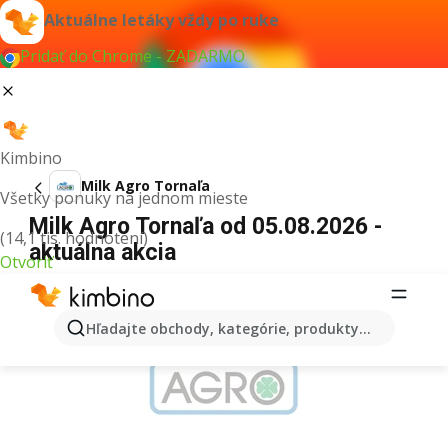
Aktuálne letáky vždy po ruke
Pridať do Chrome - ZADARMO
Kimbino
Milk Agro Tornaľa
Všetky ponuky na jednom mieste
Milk Agro Tornaľa od 05.08.2026 -
(14,1 tis. hodnotení)
aktuálna akcia
Otvoriť
REKLAMA
Hľadajte obchody, kategórie, produkty...