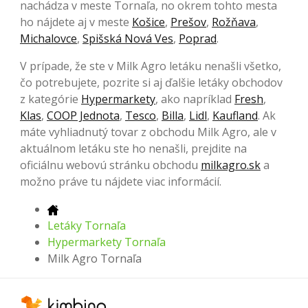
nachádza v meste Tornaľa, no okrem tohto mesta
ho nájdete aj v meste
Košice
,
Prešov
,
Rožňava
,
Michalovce
,
Spišská Nová Ves
,
Poprad
.
V prípade, že ste v Milk Agro letáku nenašli všetko,
čo potrebujete, pozrite si aj ďalšie letáky obchodov
z kategórie
Hypermarkety
, ako napríklad
Fresh
,
Klas
,
COOP Jednota
,
Tesco
,
Billa
,
Lidl
,
Kaufland
. Ak
máte vyhliadnutý tovar z obchodu Milk Agro, ale v
aktuálnom letáku ste ho nenašli, prejdite na
oficiálnu webovú stránku obchodu
milkagro.sk
a
možno práve tu nájdete viac informácií.
Letáky Tornaľa
Hypermarkety Tornaľa
Milk Agro Tornaľa