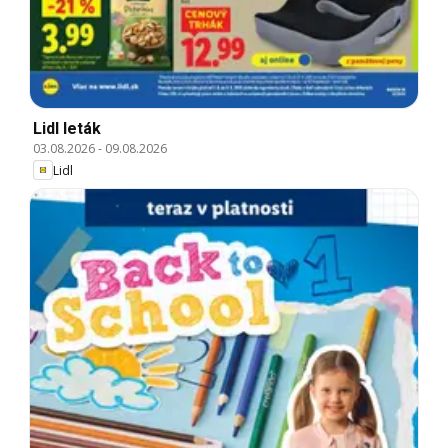
Lidl leták
03.08.2026
-
09.08.2026
Lidl