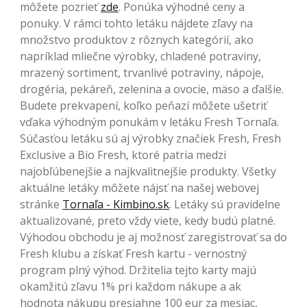
môžete pozrieť
zde
. Ponúka výhodné ceny a
ponuky. V rámci tohto letáku nájdete zľavy na
množstvo produktov z rôznych kategórií, ako
napríklad mliečne výrobky, chladené potraviny,
mrazený sortiment, trvanlivé potraviny, nápoje,
drogéria, pekáreň, zelenina a ovocie, mäso a ďalšie.
Budete prekvapení, koľko peňazí môžete ušetriť
vďaka výhodným ponukám v letáku Fresh Tornaľa.
Súčasťou letáku sú aj výrobky značiek Fresh, Fresh
Exclusive a Bio Fresh, ktoré patria medzi
najobľúbenejšie a najkvalitnejšie produkty. Všetky
aktuálne letáky môžete nájsť na našej webovej
stránke
Tornaľa - Kimbino.sk
. Letáky sú pravidelne
aktualizované, preto vždy viete, kedy budú platné.
Výhodou obchodu je aj možnosť zaregistrovať sa do
Fresh klubu a získať Fresh kartu - vernostný
program plný výhod. Držitelia tejto karty majú
okamžitú zľavu 1% pri každom nákupe a ak
hodnota nákupu presiahne 100 eur za mesiac,