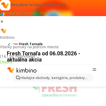
Aktuálne letáky vždy po ruke
Pridať do Chrome - ZADARMO
Kimbino
Fresh Tornaľa
Všetky ponuky na jednom mieste
Fresh Tornaľa od 06.08.2026 -
(14,1 tis. hodnotení)
aktuálna akcia
Otvoriť
REKLAMA
Hľadajte obchody, kategórie, produkty...